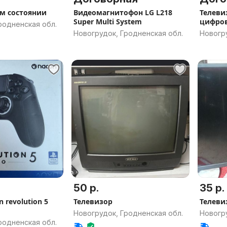
м состоянии
Видеомагнитофон LG L218
Телеви
Super Multi System
цифров
родненская обл.
и пул
Новогрудок, Гродненская обл.
Новогру
50 р.
35 р.
 revolution 5
Телевизор
Телеви
Новогрудок, Гродненская обл.
Новогру
родненская обл.