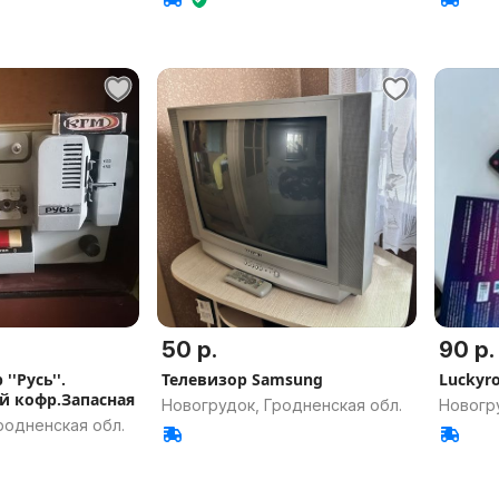
50 р.
90 р.
'Русь''.
Телевизор Samsung
Luckyr
 кофр.Запасная
Новогрудок, Гродненская обл.
Новогру
родненская обл.