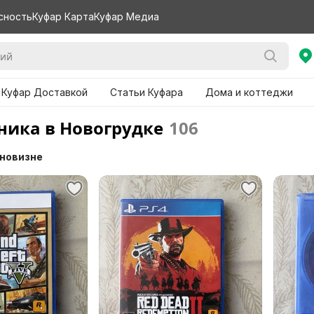
сность
Куфар Карта
Куфар Медиа
 Куфар Доставкой
Статьи Куфара
Дома и коттеджи
ника в Новогрудке
106
 новизне