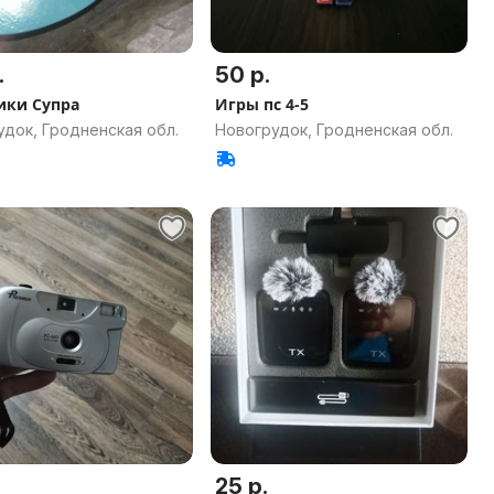
.
50 р.
ки Супра
Игры пс 4-5
док, Гродненская обл.
Новогрудок, Гродненская обл.
25 р.