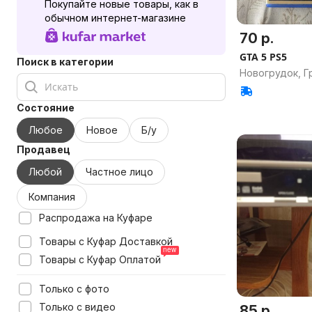
Покупайте новые товары, как в
обычном интернет-магазине
70 р.
GTA 5 PS5
Поиск в категории
Новогрудок, Г
Состояние
Любое
Новое
Б/у
Продавец
Любой
Частное лицо
Компания
Распродажа на Куфаре
Товары с Куфар Доставкой
Товары с Куфар Оплатой
Только с фото
Только с видео
85 р.