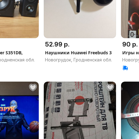
52.99 р.
90 р.
er S351DB,
Наушники Huawei Freebuds 3
Игры н
родненская обл.
Новогрудок, Гродненская обл.
Новогру