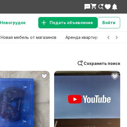
Новогрудок
Подать объявление
Войти
Новая мебель от магазинов
Аренда квартир
Детские 
Сохранить поиск