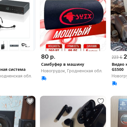
80 р.
2
223 р.
Самбуфер в машину
Видео 
ная система
GS500
Новогрудок, Гродненская обл.
родненская обл.
Новогру