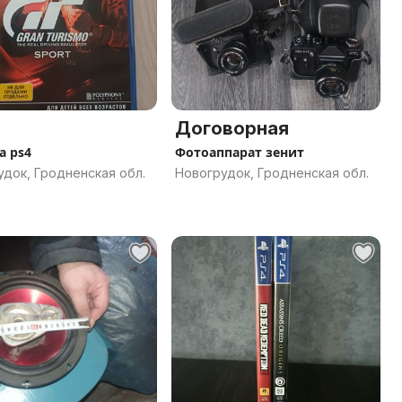
Договорная
а ps4
Фотоаппарат зенит
док, Гродненская обл.
Новогрудок, Гродненская обл.