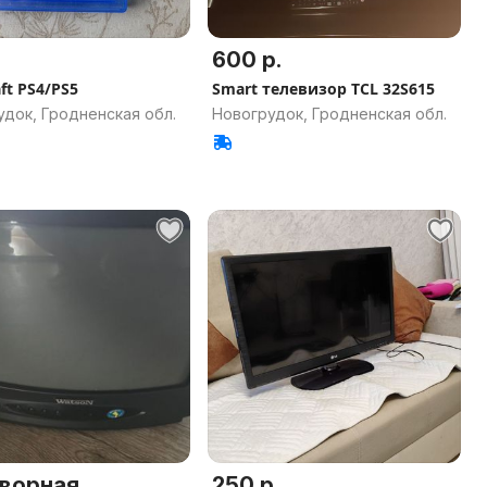
600 р.
ft PS4/PS5
Smart телевизор TCL 32S615
док, Гродненская обл.
Новогрудок, Гродненская обл.
ворная
250 р.