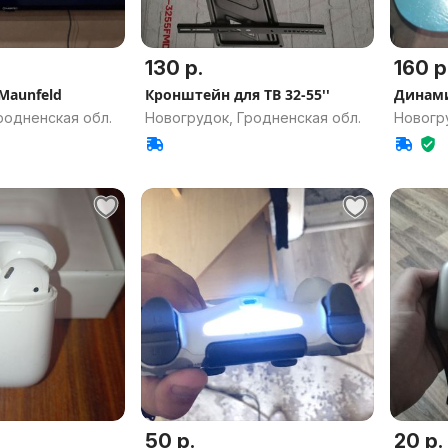
130 р.
160 р
Maunfeld
Кронштейн для ТВ 32-55''
Динами
родненская обл.
Новогрудок, Гродненская обл.
Новогру
50 р.
20 р.