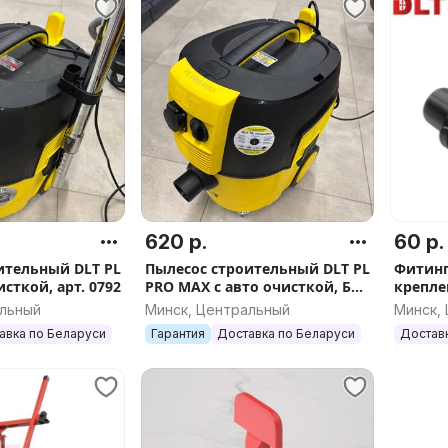
620 р.
60 р.
ительный DLT PL
Пылесос строительный DLT PL
Фитинг
исткой, арт. 0792
PRO MAX с авто очисткой, БЕЗ
крепле
пульта дистанционного
пылесо
альный
Минск, Центральный
Минск,
управления, арт.4311
арт.510
авка по Беларуси
Гарантия
Доставка по Беларуси
Достав