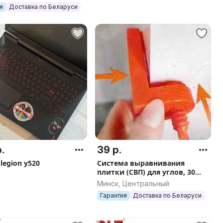
рт.0153
я
Доставка по Беларуси
.
39 р.
legion y520
Система выравнивания
плитки (СВП) для углов, 30
штук, арт.2350
Минск, Центральный
Гарантия
Доставка по Беларуси