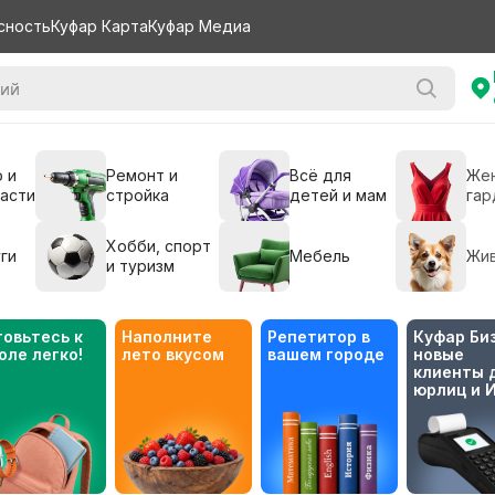
сность
Куфар Карта
Куфар Медиа
 и
Ремонт и
Всё для
Же
части
стройка
детей и мам
гар
Хобби, спорт
ги
Мебель
Жи
и туризм
товьтесь к 
Наполните 
Репетитор в 
Куфар Биз
оле легко!
лето вкусом
вашем городе
новые 
клиенты д
юрлиц и 