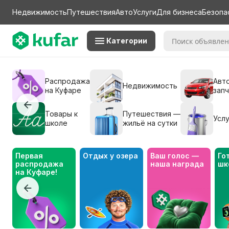
Недвижимость
Путешествия
Авто
Услуги
Для бизнеса
Безопа
Категории
Распродажа
Авто
Недвижимость
на Куфаре
зап
Товары к
Путешествия —
Услу
школе
жильё на сутки
Первая 
Отдых у озера
Ваш голос — 
Го
распродажа 
наша награда
шк
на Куфаре!