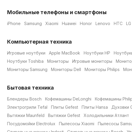
Мобильные телефоны и смартфоны
iPhone
Samsung
Xiaomi
Huawei
Honor
Lenovo
HTC
LG
Компьютерная техника
Игровые ноутбуки
Apple MacBook
Ноутбуки HP
Ноутбук
Ноутбуки Toshiba
Мониторы
Игровые мониторы
Монито
Мониторы Samsung
Мониторы Dell
Мониторы Philips
Мон
Бытовая техника
Блендеры Bosch
Кофемашины DeLonghi
Кофемашины Phili
Электрогрили Tefal
Плиты Gefest
Плиты Hansa
Духовки G
Вытяжки Maunfeld
Вытяжки Gefest
Холодильники Атлант
Посудомойки Electrolux
Пылесосы Xiaomi
Пылесосы Sams
Стиральные машины Indesit
Стиральные машины Bosch
Ув