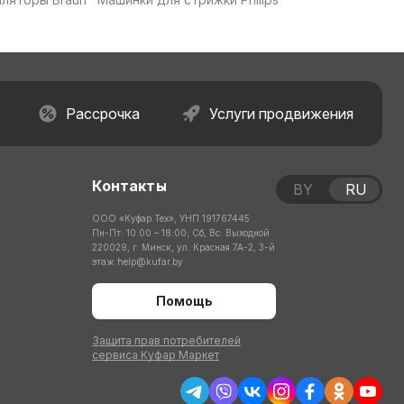
Рассрочка
Услуги продвижения
Контакты
BY
RU
ООО «Куфар Тех», УНП 191767445
Пн-Пт: 10:00 – 18:00; Сб, Вс: Выходной
220029, г. Минск, ул. Красная 7А-2, 3-й
этаж
help@kufar.by
Помощь
Защита прав потребителей
сервиса Куфар Маркет