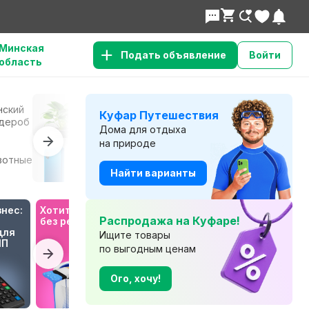
Минская 
Подать объявление
Войти
область
нский
Сад и
К
Куфар Путешествия
Все для дома
дероб
огород
т
Дома для отдыха
на природе
Телефоны и
Б
вотные
Электроника
планшеты
т
Найти варианты
нес: 
Хотите отпуск 
Будьте в курсе 
Распродажа на Куфаре!
без ремонта?
с Куфар 
ля 
Медиа!
Ищите товары
ИП
по выгодным ценам
Ого, хочу!