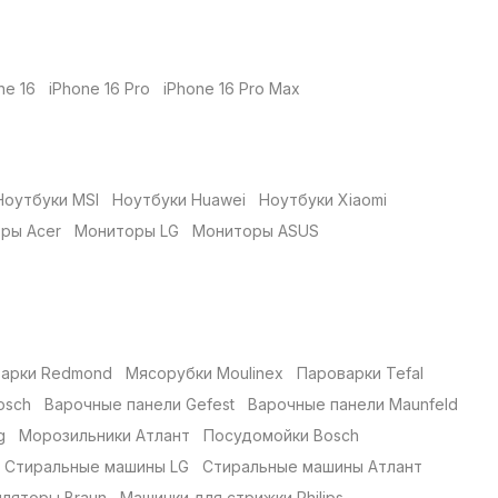
ne 16
iPhone 16 Pro
iPhone 16 Pro Max
Ноутбуки MSI
Ноутбуки Huawei
Ноутбуки Xiaomi
ры Acer
Мониторы LG
Мониторы ASUS
варки Redmond
Мясорубки Moulinex
Пароварки Tefal
osch
Варочные панели Gefest
Варочные панели Maunfeld
g
Морозильники Атлант
Посудомойки Bosch
Стиральные машины LG
Стиральные машины Атлант
ляторы Braun
Машинки для стрижки Philips