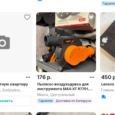
450), а
Гаранти
176 р.
450 р
тную квартиру
Пылесос-воздуходувка для
Lenovo 
инструмента MAX-XT R7701,
, Бобруйск,
Гомель
арт.3349
Минск, Центральный
область
вонить
Гарантия
Доставка по Беларуси