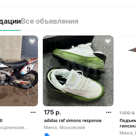
дации
Все объявления
175 р.
1 900 р.
0
adidas raf simons response
Подъем
гипсок
родненская
Минск, Московский
PLAC 4
Минск,