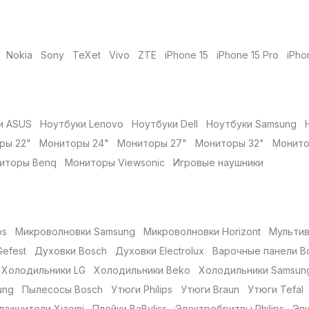
Nokia
Sony
TeXet
Vivo
ZTE
iPhone 15
iPhone 15 Pro
iPho
и ASUS
Ноутбуки Lenovo
Ноутбуки Dell
Ноутбуки Samsung
ры 22"
Мониторы 24"
Мониторы 27"
Мониторы 32"
Монито
иторы Benq
Мониторы Viewsonic
Игровые наушники
ps
Микроволновки Samsung
Микроволновки Horizont
Мульти
efest
Духовки Bosch
Духовки Electrolux
Варочные панели B
Холодильники LG
Холодильники Beko
Холодильники Samsun
ung
Пылесосы Bosch
Утюги Philips
Утюги Braun
Утюги Tefal
лажнители Xiaomi
Плойки BaByliss
Электробритвы Philips
Эпи