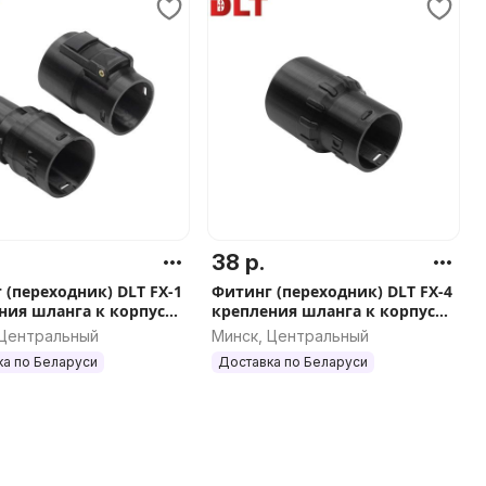
38 р.
 (переходник) DLT FX-1
Фитинг (переходник) DLT FX-4
ния шланга к корпусу
крепления шланга к корпусу
са Karcher с адаптером,
пылесоса Makita, STIHL, Hilti,
 Центральный
Минск, Центральный
8
арт.5111
ка по Беларуси
Доставка по Беларуси