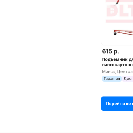
615 р.
Подъемник д
гипсокартонн
Panel Lifter 
Минск, Центр
ГКЛ) до 3.35 м
Гарантия
Дост
Перейти ко