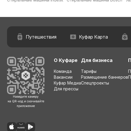
Путешествия
Куфар Карта
О Куфаре
Для бизнеса
Команда
Тарифы
П
Вакансии
Размещение баннеров
П
Куфар Медиа
Спецпроекты
Для прессы
Наведите камеру
на QR-код и скачивайте
приложение