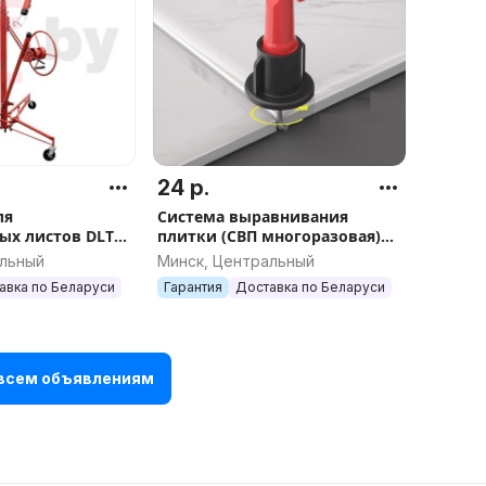
24 р.
ля
Система выравнивания
ых листов DLT
плитки (СВП многоразовая)
335 (подъемник
DLT 1,5мм, 50шт арт.0961
альный
Минск, Центральный
, арт.0585
авка по Беларуси
Гарантия
Доставка по Беларуси
 всем объявлениям