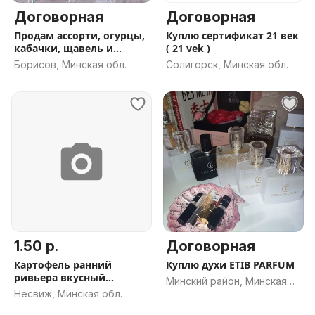
Договорная
Договорная
Продам ассорти, огурцы,
Куплю сертификат 21 век
кабачки, щавель и
( 21 vek )
многое д
Борисов, Минская обл.
Солигорск, Минская обл.
1.50 р.
Договорная
Картофель ранний
Куплю духи ETIB PARFUM
ривьера вкусный
Минский район, Минская
доставка
Несвиж, Минская обл.
обл.