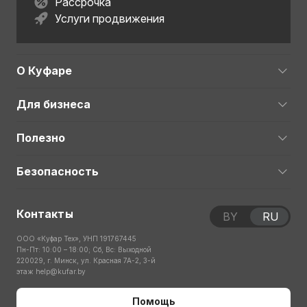
Рассрочка
Услуги продвижения
О Куфаре
Для бизнеса
Полезно
Безопасность
Контакты
BY
RU
ООО «Куфар Тех», УНП 191767445
Пн-Пт: 10:00 – 18:00; Сб, Вс: Выходной
220029, г. Минск, ул. Красная 7А-2, 3-й
этаж
help@kufar.by
Помощь