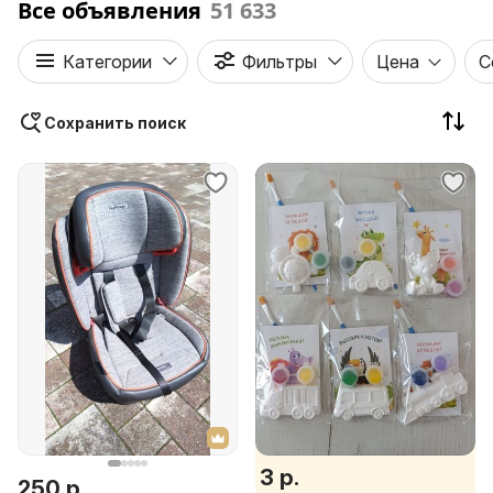
Все объявления
51 633
Категории
Фильтры
Цена
С
Сохранить поиск
3 р.
250 р.