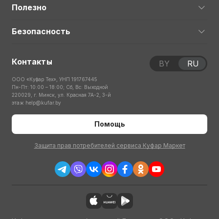
Полезно
Безопасность
Контакты
BY
RU
ООО «Куфар Тех», УНП 191767445
Пн-Пт: 10:00 – 18:00; Сб, Вс: Выходной
220029, г. Минск, ул. Красная 7А-2, 3-й
этаж
help@kufar.by
Помощь
Защита прав потребителей сервиса Куфар Маркет