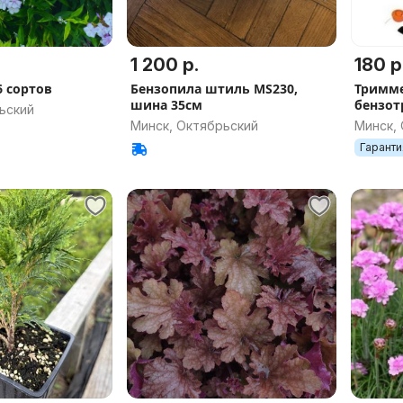
1 200 р.
180 р
6 сортов
Бензопила штиль MS230,
Тримм
шина 35см
бензот
ьский
бензин
Минск, Октябрьский
Минск,
Гаранти