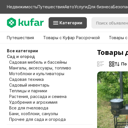
Недвижимость
Путешествия
Авто
Услуги
Для бизнеса
Безопа
Категории
Путешествия
Товары с Куфар Рассрочкой
Товары с
Товары 
Все категории
Сад и огород
Садовая мебель и бассейны
По
Мангалы, аксессуары, топливо
Мотоблоки и культиваторы
Садовая техника
Садовый инвентарь
Теплицы и парники
Растения, рассада и семена
Удобрения и агрохимия
Все для пчеловода
Бани, хозблоки, санузлы
Прочее для сада и огорода