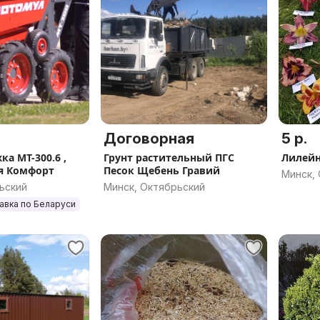
Договорная
5 р.
ка МТ-300.6 ,
Грунт растительный ПГС
Лилей
я Комфорт
Песок Щебень Гравий
Минск,
ьский
Минск, Октябрьский
авка по Беларуси