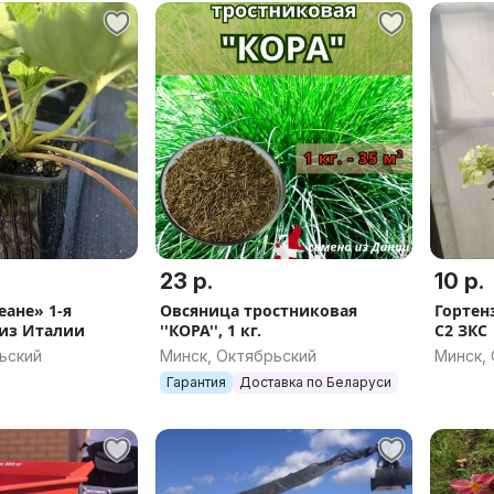
23 р.
10 р.
Овсяница тростниковая
Гортенз
из Италии
''КОРА'', 1 кг.
С2 ЗКС
ьский
Минск, Октябрьский
Минск,
Гарантия
Доставка по Беларуси