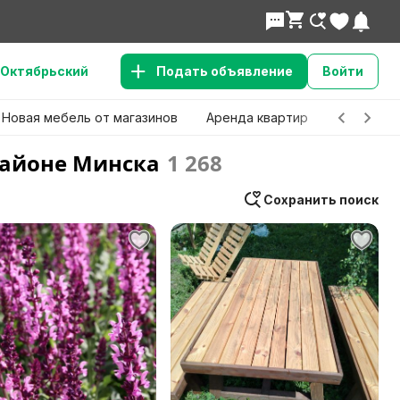
Октябрьский
Подать объявление
Войти
Новая мебель от магазинов
Аренда квартир
Детские 
районе Минска
1 268
Сохранить поиск