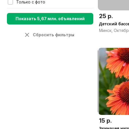
Только с фото
25 р.
Показать 5,67 млн. объявлений
Детский басс
Минск, Октябр
Сбросить фильтры
15 р.
Эхинацея низк