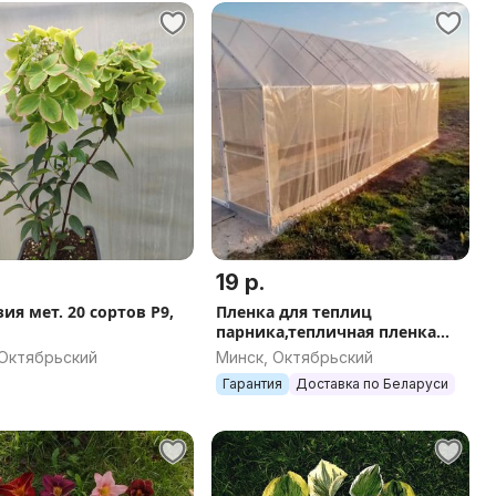
19 р.
ия мет. 20 сортов Р9,
Пленка для теплиц
парника,тепличная пленка
светлица,7 лет без снятия,
 Октябрьский
Минск, Октябрьский
оригинал.
Гарантия
Доставка по Беларуси