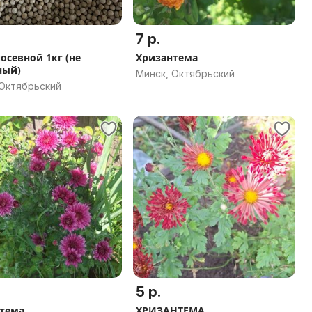
7 р.
посевной 1кг (не
Хризантема
ный)
Минск, Октябрьский
 Октябрьский
5 р.
тема
ХРИЗАНТЕМА