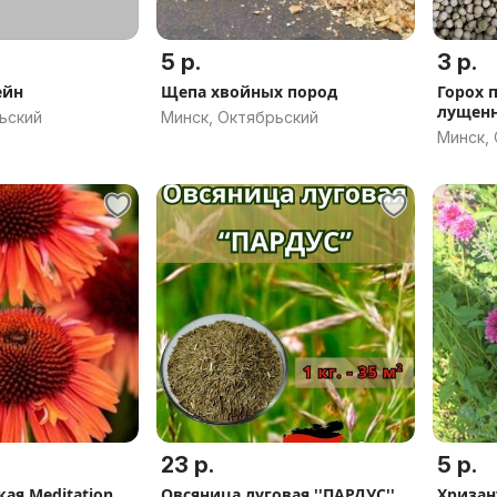
5 р.
3 р.
ейн
Щепа хвойных пород
Горох 
лущен
ьский
Минск, Октябрьский
Минск,
23 р.
5 р.
ая Meditation
Овсяница луговая ''ПАРДУС'',
Хризан