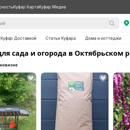
сность
Куфар Карта
Куфар Медиа
 Куфар Доставкой
Статьи Куфара
Дома и коттеджи
для сада и огорода в Октябрьском 
 новизне