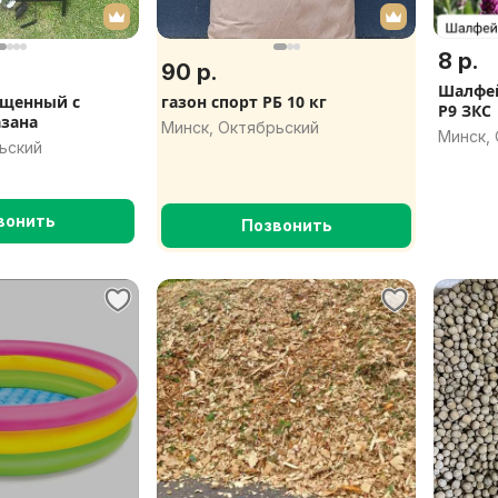
8 р.
90 р.
Шалфей
ещенный с
газон спорт РБ 10 кг
Р9 ЗКС
азана
Минск, Октябрьский
Минск,
ьский
вонить
Позвонить