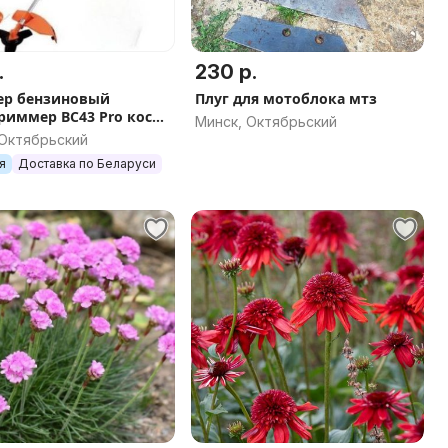
.
230 р.
ер бензиновый
Плуг для мотоблока мтз
риммер ВС43 Pro коса
Минск, Октябрьский
овая бензокоса
 Октябрьский
я
Доставка по Беларуси