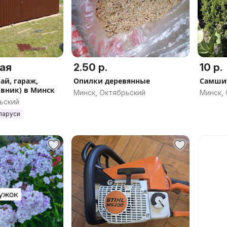
ая
2.50 р.
10 р.
ай, гараж,
Опилки деревянные
Самши
овник) в Минск
Минск, Октябрьский
Минск,
ьский
ларуси