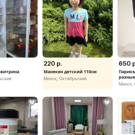
220 р.
650 р
 витрина
Манекен детский 110см
Парикм
разные
ьский
Минск, Октябрьский
Минск,