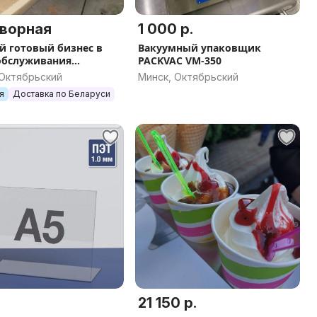
ворная
1 000 р.
й готовый бизнес в
Вакуумный упаковщик
обслуживания
PACKVAC VM-350
обилей
 Октябрьский
Минск, Октябрьский
я
Доставка по Беларуси
21 150 р.