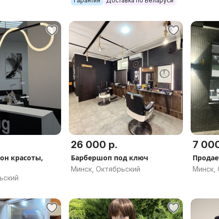
Гарантия
Доставка по Беларуси
26 000 р.
7 000
он красоты,
Барбершоп под ключ
Продае
Минск, Октябрьский
Минск,
ьский