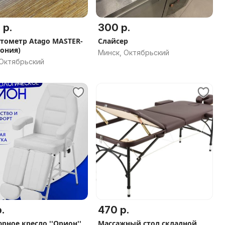
 р.
300 р.
тометр Atago MASTER-
Слайсер
пония)
Минск, Октябрьский
 Октябрьский
.
470 р.
рное кресло ''Орион''
Массажный стол складной