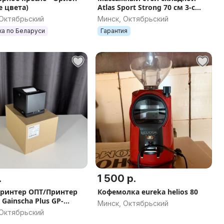
е цвета)
Atlas Sport Strong 70 см 3-с
алюминиевый усиленная
 Октябрьский
Минск, Октябрьский
столешница
ка по Беларуси
Гарантия
.
1 500 р.
ринтер ОПТ/Принтер
Кофемолка eureka helios 80
 Gainscha Plus GP-
Минск, Октябрьский
 Октябрьский