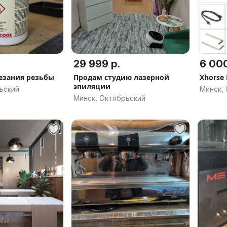
29 999 р.
6 000
резания резьбы
Продам студию лазерной
Xhorse 
эпиляции
ьский
Минск,
Минск, Октябрьский