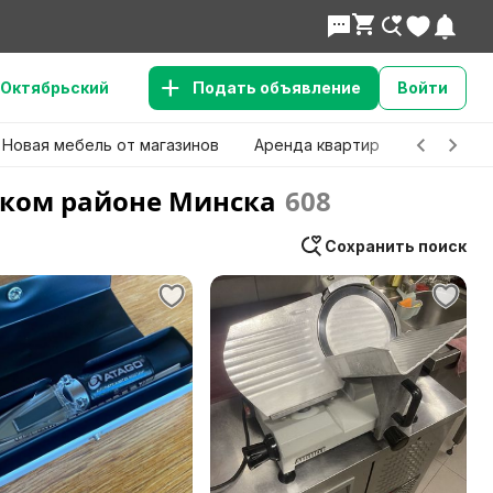
Октябрьский
Подать объявление
Войти
Новая мебель от магазинов
Аренда квартир
Детские 
ском районе Минска
608
Сохранить поиск