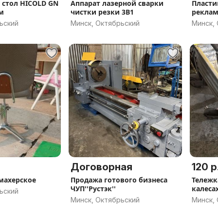
стол HICOLD GN
Аппарат лазерной сварки
Пласти
м
чистки резки 3В1
рекла
ьский
Минск, Октябрьский
Минск,
Договорная
120 р
махерское
Продажа готового бизнеса
Тележк
ЧУП''Рустэк''
ьский
Минск, Октябрьский
Минск,