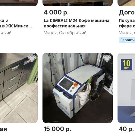
4 000 р.
Дого
жа и
La CIMBALI M24 Кофе машина
Покупа
 в ЖК Минск
профессиональная
сфере 
й бизнес
автом
ьский
Минск, Октябрьский
Минск,
Гаранти
ая
15 000 р.
40 р.