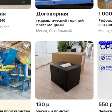
ая
Договорная
1 000
640
гидравлический горячий
Рефрак
пресс мощный
93H (Я
ьский
Минск, Октябрьский
Минск,
130 р.
550 р
ля производства
Чековый принтер
Педикю