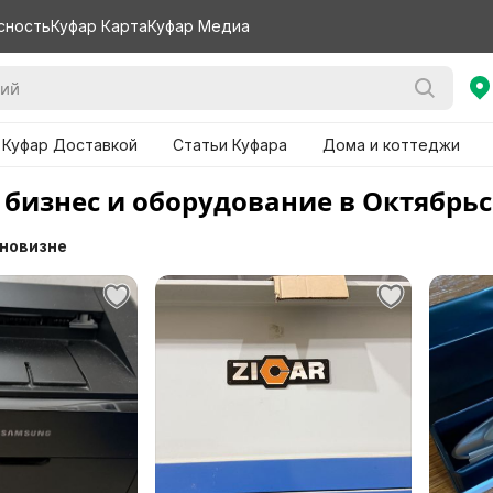
сность
Куфар Карта
Куфар Медиа
 Куфар Доставкой
Статьи Куфара
Дома и коттеджи
 бизнес и оборудование в Октябрь
 новизне