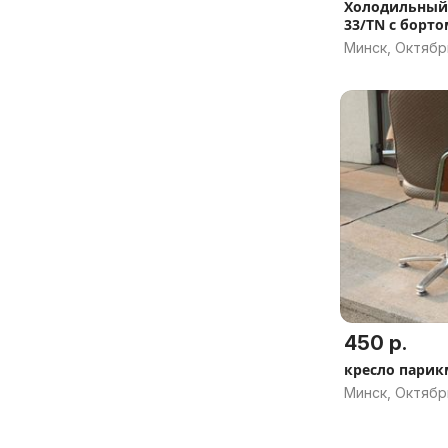
Холодильный 
33/TN с борто
Минск, Октябр
450 р.
кресло парик
Минск, Октябр