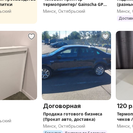
литки
термопринтер/ Gainscha GP
(разны
PLUS
ьский
Минск, Октябрьский
Минск,
Достав
Договорная
120 р
Продажа готового бизнеса
Термоп
(Прокат авто, доставка)
чеков /
ьский
C80250I
Минск, Октябрьский
Минск,