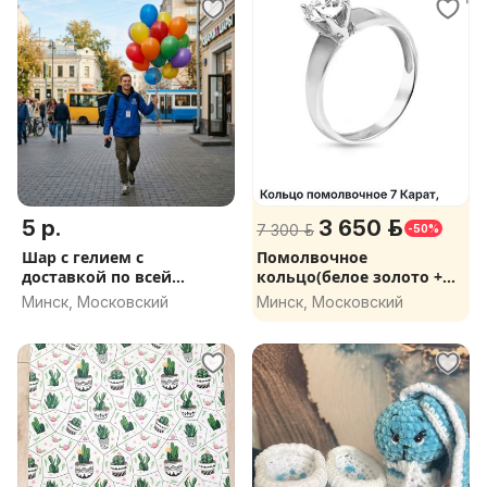
5 р.
3 650 р.
7 300 р.
-50%
Шар с гелием с
Помолвочное
доставкой по всей
кольцо(белое золото +
Беларуси
бриллиант)
Минск, Московский
Минск, Московский