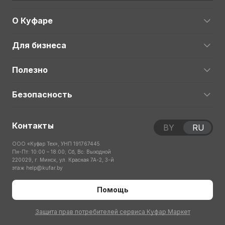
О Куфаре
Для бизнеса
Полезно
Безопасность
Контакты
BY
RU
ООО «Куфар Тех», УНП 191767445
Пн-Пт: 10:00 – 18:00; Сб, Вс: Выходной
220029, г. Минск, ул. Красная 7А-2, 3-й
этаж
help@kufar.by
Помощь
Защита прав потребителей сервиса Куфар Маркет