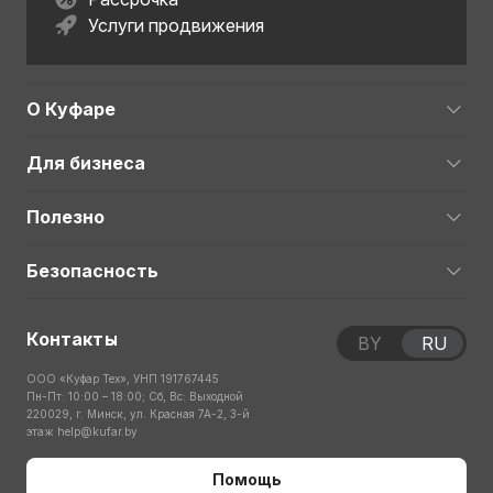
Услуги продвижения
О Куфаре
Для бизнеса
Полезно
Безопасность
Контакты
BY
RU
ООО «Куфар Тех», УНП 191767445
Пн-Пт: 10:00 – 18:00; Сб, Вс: Выходной
220029, г. Минск, ул. Красная 7А-2, 3-й
этаж
help@kufar.by
Помощь