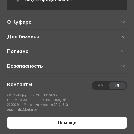
О Куфаре
Для бизнеса
Полезно
Безопасность
Контакты
BY
RU
ООО «Куфар Тех», УНП 191767445
Пн-Пт: 10:00 – 18:00; Сб, Вс: Выходной
220029, г. Минск, ул. Красная 7А-2, 3-й
этаж
help@kufar.by
Помощь