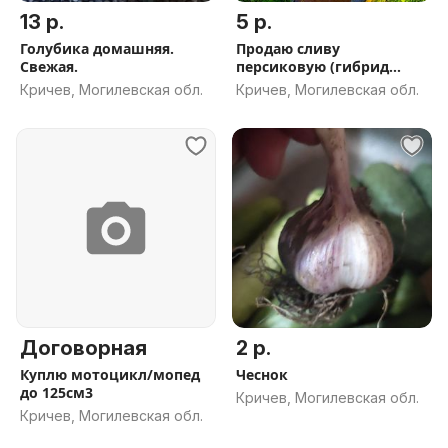
13 р.
5 р.
Голубика домашняя.
Продаю сливу
Свежая.
персиковую (гибрид
сливы и персик)
Кричев, Могилевская обл.
Кричев, Могилевская обл.
Договорная
2 р.
Куплю мотоцикл/мопед
Чеснок
до 125см3
Кричев, Могилевская обл.
Кричев, Могилевская обл.