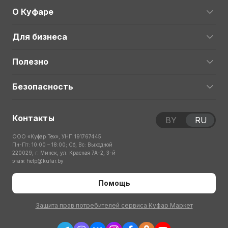
О Куфаре
Для бизнеса
Полезно
Безопасность
Контакты
BY
RU
ООО «Куфар Тех», УНП 191767445
Пн-Пт: 10:00 – 18:00; Сб, Вс: Выходной
220029, г. Минск, ул. Красная 7А-2, 3-й
этаж
help@kufar.by
Помощь
Защита прав потребителей сервиса Куфар Маркет