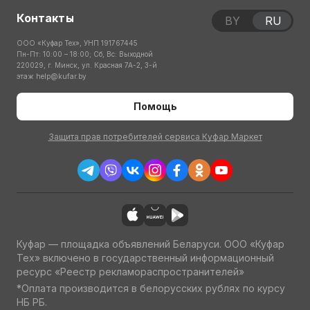
Контакты
BY
RU
ООО «Куфар Тех», УНП 191767445
Пн-Пт: 10:00 – 18:00; Сб, Вс: Выходной
220029, г. Минск, ул. Красная 7А-2, 3-й
этаж
help@kufar.by
Помощь
Защита прав потребителей сервиса Куфар Маркет
Куфар — площадка объявлений Беларуси. ООО «Куфар
Тех» включено в государственный информационный
ресурс «Реестр рекламораспространителей»
*Оплата производится в белорусских рублях по курсу
НБ РБ.