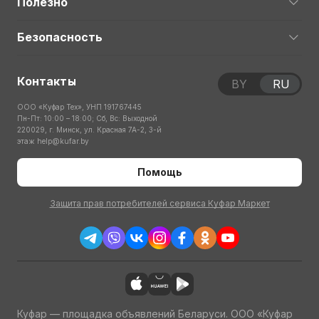
Полезно
Безопасность
Контакты
BY
RU
ООО «Куфар Тех», УНП 191767445
Пн-Пт: 10:00 – 18:00; Сб, Вс: Выходной
220029, г. Минск, ул. Красная 7А-2, 3-й
этаж
help@kufar.by
Помощь
Защита прав потребителей сервиса Куфар Маркет
Куфар — площадка объявлений Беларуси. ООО «Куфар