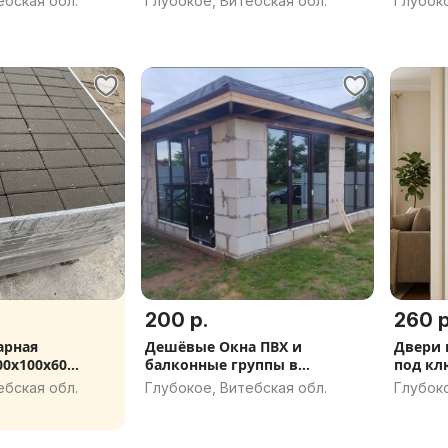
ебская обл.
Глубокое, Витебская обл.
Глубоко
200 р.
260 р
арная
Дешёвые Окна ПВХ и
Двери 
00х100х60
балконные группы в
под кл
Глубоком и районе.
Постав
ебская обл.
Глубокое, Витебская обл.
Глубоко