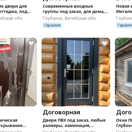
е двери для
Современные входные
Новая 
оттеджа, под
группы под заказ, для дома,
Металю
личии
коттеджа и усадьбы
860×205
ебская обл.
Глубокое, Витебская обл.
Глубоко
термо
Гарантия
Гаранти
Договорная
Дого
ическая
Двери ПВХ под заказ, любые
Окна ПВХ Балконные рамы
ткрывание
размеры, ламинация,
Глубок
шпросы, кредит 4%