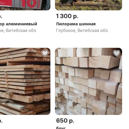
.
1 300 р.
тор алюминиевый
Пилорама шинная
е, Витебская обл.
Глубокое, Витебская обл.
.
650 р.
брус