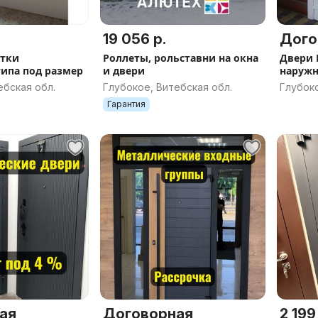
19 056 р.
Дого
етки
Роллеты, рольставни на окна
Двери 
типа под размер
и двери
наружн
заказ,
ебская обл.
Глубокое, Витебская обл.
Глубоко
Гарантия
ая
Договорная
2 199