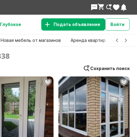
Глубокое
Подать объявление
Войти
Новая мебель от магазинов
Аренда квартир
Детские 
338
Сохранить поиск