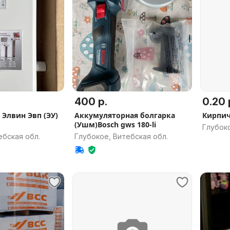
400 р.
0.20 
 Элвин Эвп (ЭУ)
Аккумуляторная болгарка
Кирпич
(Ушм)Bosch gws 180-li
Глубоко
ебская обл.
Глубокое, Витебская обл.