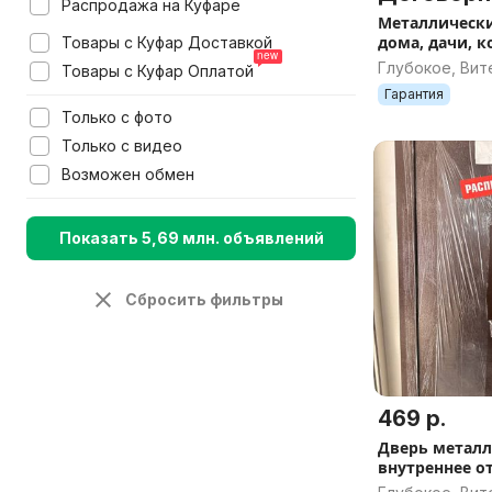
Распродажа на Куфаре
Металлически
дома, дачи, к
Товары с Куфар Доставкой
заказ и в на
Глубокое, Вит
Товары с Куфар Оплатой
Гарантия
Только с фото
Только с видео
Возможен обмен
Показать 5,69 млн. объявлений
Сбросить фильтры
469 р.
Дверь металл
внутреннее о
960*2050 мм