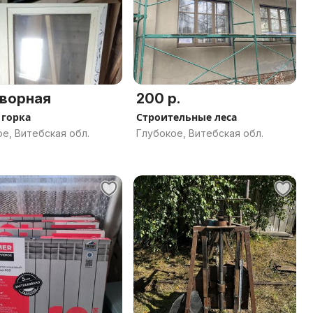
ворная
200 р.
 горка
Строительные леса
е, Витебская обл.
Глубокое, Витебская обл.