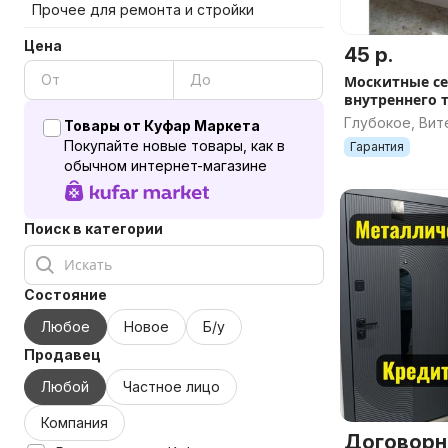
Прочее для ремонта и стройки
Цена
45 р.
Москитные с
внутреннего 
Глубокое, Вит
Товары от Куфар Маркета
Покупайте новые товары, как в
Гарантия
обычном интернет-магазине
Поиск в категории
Состояние
Любое
Новое
Б/у
Продавец
Любой
Частное лицо
Компания
Договорн