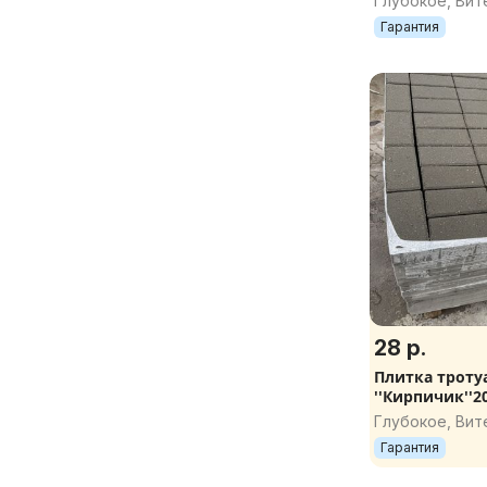
Глубокое, Вит
Гарантия
28 р.
Плитка троту
''Кирпичик''2
(200х100х80)
Глубокое, Вит
Гарантия