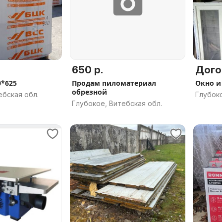
650 р.
Дого
0*625
Продам пиломатериал
Окно и
обрезной
ебская обл.
Глубоко
Глубокое, Витебская обл.