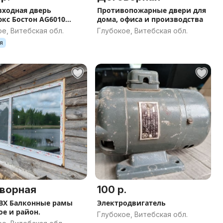
входная дверь
Противопожарные двери для
кс Бостон AG6010
дома, офиса и производства
0 левая,с
е, Витебская обл.
Глубокое, Витебская обл.
разрывом
я
ворная
100 р.
Электродвигатель
ое и район.
Глубокое, Витебская обл.