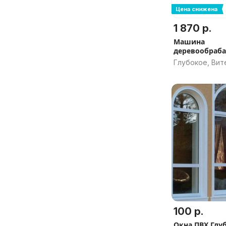
Цена снижена
1 870 р.
Машина
деревообраб
Мастер-Униве
Глубокое, Вит
100 р.
Окна ПВХ Глу