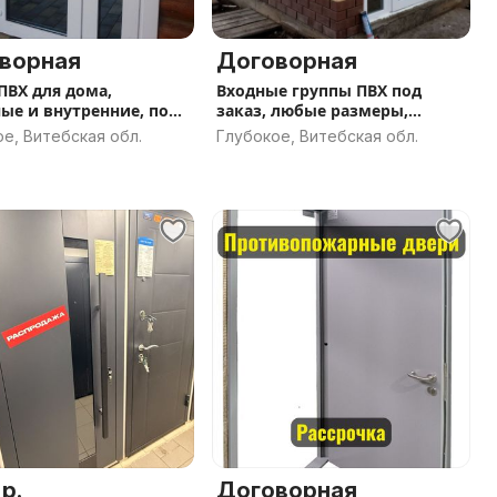
ворная
Договорная
ПВХ для дома,
Входные группы ПВХ под
ые и внутренние, под
заказ, любые размеры,
 любые размеры
ламинация, панорамное
е, Витебская обл.
Глубокое, Витебская обл.
остекление
 р.
Договорная