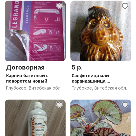
Договорная
5 р.
Карниз багетный с
Салфетница или
поворотом новый
карандашница,
керамика.
Глубокое, Витебская обл.
Глубокое, Витебская обл.