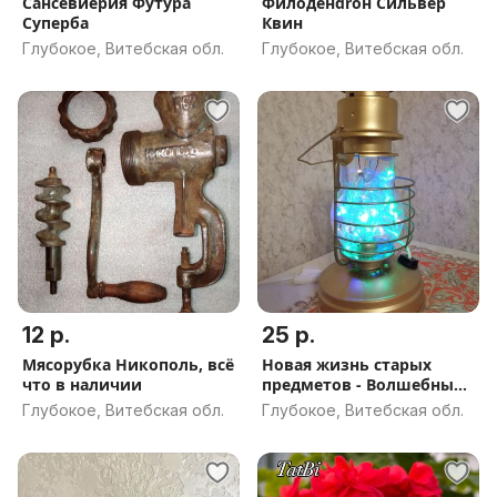
Сансевиерия Футура
Филоденdrон Сильвер
Суперба
Квин
Глубокое, Витебская обл.
Глубокое, Витебская обл.
12 р.
25 р.
Мясорубка Никополь, всё
Hовая жизнь старых
что в наличии
предметов - Волшебный
фонарь
Глубокое, Витебская обл.
Глубокое, Витебская обл.