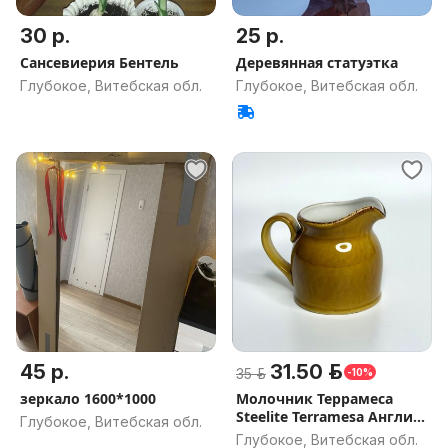
30 р.
25 р.
Сансевиерия Бентель
Деревянная статуэтка
Глубокое, Витебская обл.
Глубокое, Витебская обл.
45 р.
31.50 р.
35 р.
-10%
зеркало 1600*1000
Молочник Террамеса
Steelite Terramesa Англия
Глубокое, Витебская обл.
140мл
Глубокое, Витебская обл.