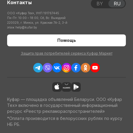
Контакты
BY
RU
ООО «Куфар Тех», УНП 191767445
Пн-Пт: 10:00 – 18:00; Сб, Вс: Выходной
220029, г. Минск, ул. Красная 7А-2, 3-й
этаж
help@kufar.by
Помощь
Защита прав потребителей сервиса Куфар Маркет
Куфар — площадка объявлений Беларуси. ООО «Куфар
Тех» включено в государственный информационный
ресурс «Реестр рекламораспространителей»
*Оплата производится в белорусских рублях по курсу
НБ РБ.