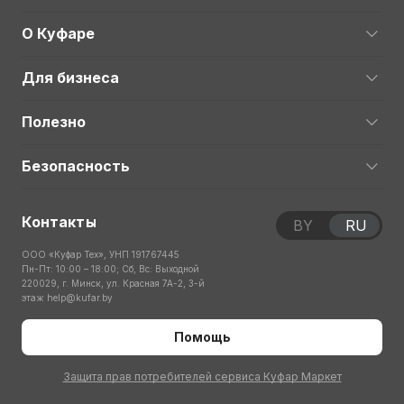
О Куфаре
Для бизнеса
Полезно
Безопасность
Контакты
BY
RU
ООО «Куфар Тех», УНП 191767445
Пн-Пт: 10:00 – 18:00; Сб, Вс: Выходной
220029, г. Минск, ул. Красная 7А-2, 3-й
этаж
help@kufar.by
Помощь
Защита прав потребителей сервиса Куфар Маркет