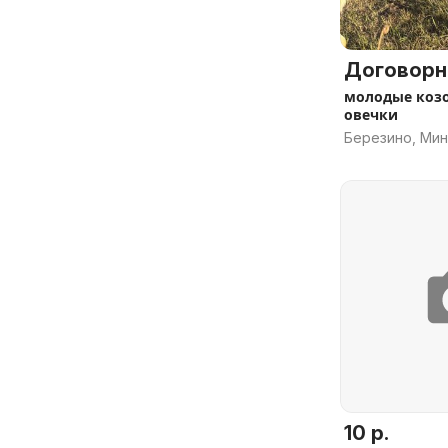
Договорн
молодые козо
овечки
Березино, Мин
10 р.