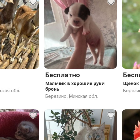
Бесплатно
Бесп
Мальчик в хорошие руки
Щенок 
бронь
ская обл.
Березин
Березино, Минская обл.