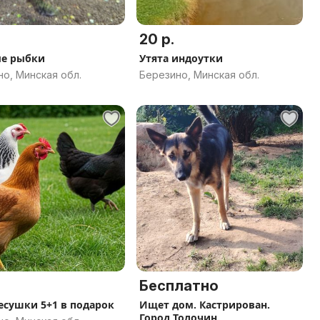
20 р.
е рыбки
Утята индоутки
о, Минская обл.
Березино, Минская обл.
Бесплатно
есушки 5+1 в подарок
Ищет дом. Кастрирован.
Город Толочин.