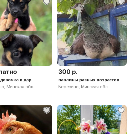
латно
300 р.
девочка в дар
павлины разных возрастов
о, Минская обл.
Березино, Минская обл.