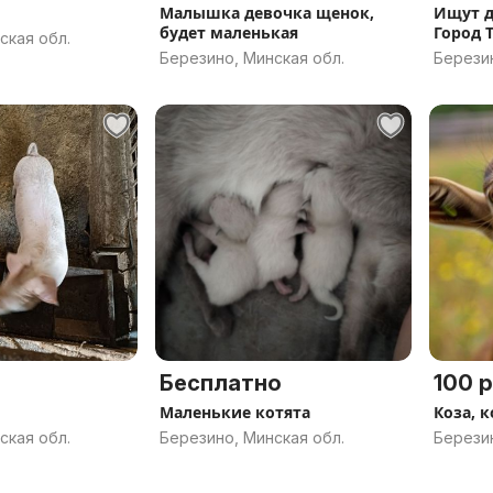
Малышка девочка щенок,
Ищут д
будет маленькая
Город 
ская обл.
Березино, Минская обл.
Березин
Бесплатно
100 р
Маленькие котята
Коза, 
ская обл.
Березино, Минская обл.
Березин