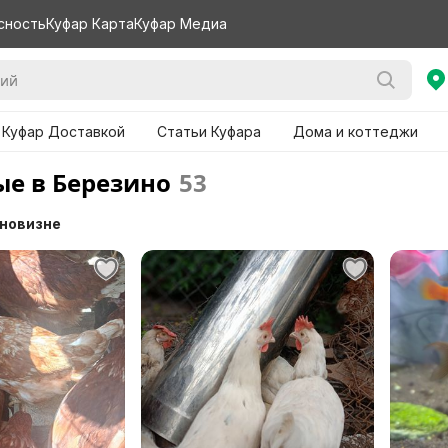
сность
Куфар Карта
Куфар Медиа
 Куфар Доставкой
Статьи Куфара
Дома и коттеджи
е в Березино
53
 новизне