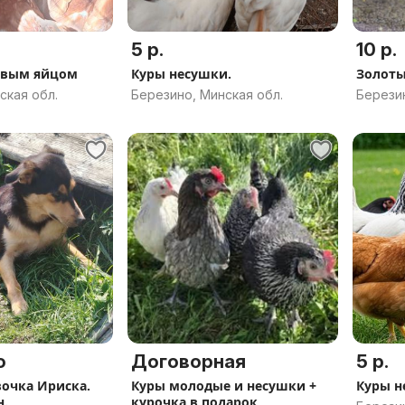
5 р.
10 р.
рвым яйцом
Куры несушки.
Золоты
ская обл.
Березино, Минская обл.
Березин
о
Договорная
5 р.
очка Ириска.
Куры молодые и несушки +
Куры н
н.
курочка в подарок