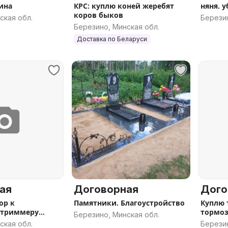
ина
КРС: куплю коней жеребят
няня. 
коров быков
ская обл.
Березин
Березино, Минская обл.
Доставка по Беларуси
ая
Договорная
Дого
ор к
Памятники. Благоустройство
Куплю 
 триммеру
тормоз
Березино, Минская обл.
ская обл.
Березин