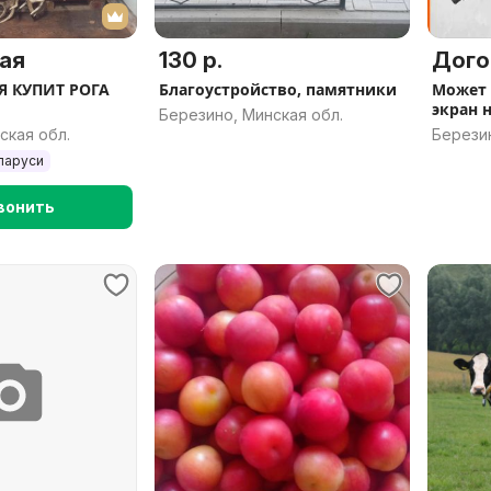
ая
130 р.
Дого
 КУПИТ РОГА
Благоустройство, памятники
Может 
экран 
Березино, Минская обл.
ская обл.
Березин
ларуси
вонить