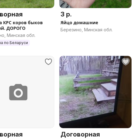
ворная
3 р.
а КРС коров быков
Яйцо домашние
ей. ДОРОГО
Березино, Минская обл.
о, Минская обл.
ка по Беларуси
ворная
Договорная