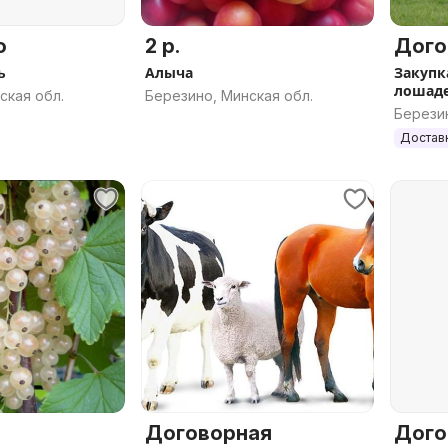
о
2 р.
Дого
ь
Алыча
Закупк
лошад
ская обл.
Березино, Минская обл.
Березин
Достав
Договорная
Дого