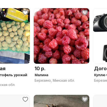
ая
10 р.
Дого
ртофель урожай
Малина
Куплю 
Березино, Минская обл.
Березин
ская обл.