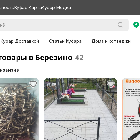
сность
Куфар Карта
Куфар Медиа
 Куфар Доставкой
Статьи Куфара
Дома и коттеджи
товары в Березино
42
 новизне