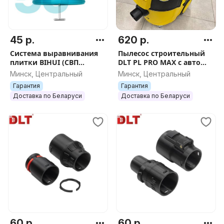
45 р.
620 р.
Система выравнивания
Пылесос строительный
плитки BIHUI (СВП
DLT PL PRO MAX с авто
многоразовая), 1,5мм,
очисткой, БЕЗ пульта
Минск, Центральный
Минск, Центральный
50шт, арт.TSL50
дистанционного
Гарантия
Гарантия
управления, арт.4311
Доставка по Беларуси
Доставка по Беларуси
60 р.
60 р.