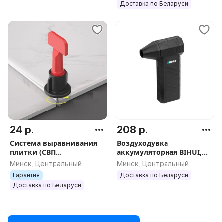
Доставка по Беларуси
24 р.
208 р.
Система выравнивания
Воздуходувка
плитки (СВП
аккумуляторная BIHUI,
многоразовая) DLT 1,5мм,
арт.BPG22
Минск, Центральный
Минск, Центральный
50шт арт.0961
Гарантия
Доставка по Беларуси
Доставка по Беларуси