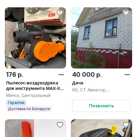
176 р.
40 000 р.
Пылесос-воздуходувка
Дача
для инструмента MAX-XT
66, СТ Авиатор,
R7701, арт.3349
Минск, Центральный
Княжицкий сельсовет,
Могилёвский район,
Гарантия
Позвонить
Могилёвская область
Доставка по Беларуси