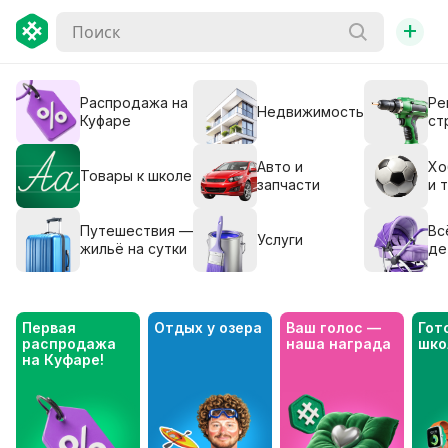
+
Распродажа на
Ре
Недвижимость
Куфаре
ст
Авто и
Хо
Товары к школе
запчасти
и 
Путешествия —
Вс
Услуги
жильё на сутки
де
Первая 
Отдых у озера
Ваш голос — 
Гото
распродажа 
наша награда
шко
на Куфаре!