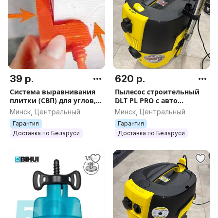
39 р.
620 р.
Система выравнивания
Пылесос строительный
плитки (СВП) для углов,
DLT PL PRO с авто
30 штук, арт.2350
очисткой, арт. 0792
Минск, Центральный
Минск, Центральный
Гарантия
Гарантия
Доставка по Беларуси
Доставка по Беларуси