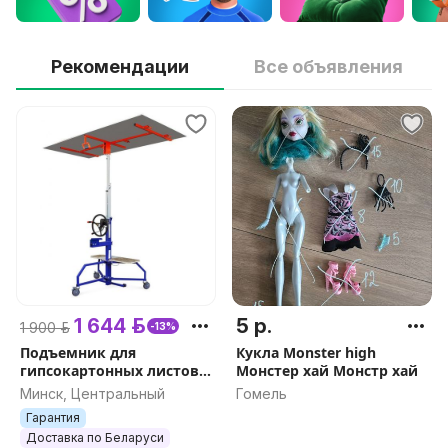
Рекомендации
Все объявления
1 644 р.
5 р.
1 900 р.
-13%
Подъемник для
Кукла Monster high
гипсокартонных листов
Монстер хай Монстр хай
DLT PLAC 450 (он же EDMA
Минск, Центральный
Гомель
PLAC 450), арт.0153
Гарантия
Доставка по Беларуси