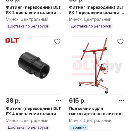
Фитинг (переходник) DLT
Фитинг (переходник) DLT
FX-2 крепления шланга к
FX-1 крепления шланга к
корпусу пылесоса Bosch с
корпусу пылесоса Karcher
Минск, Центральный
Минск, Центральный
адаптером, арт.5113
с адаптером, арт.5108
Доставка по Беларуси
Доставка по Беларуси
38 р.
615 р.
Фитинг (переходник) DLT
Подъемник для
FX-4 крепления шланга к
гипсокартонных листов
корпусу пылесоса Makita,
DLT Panel Lifter 335
Минск, Центральный
Минск, Центральный
STIHL, Hilti, арт.5111
(подъемник ГКЛ) до 3.35
Доставка по Беларуси
Гарантия
м, арт.0585