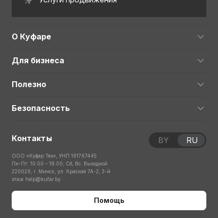
О Куфаре
Для бизнеса
Полезно
Безопасность
Контакты
BY
RU
ООО «Куфар Тех», УНП 191767445
Пн-Пт: 10:00 – 18:00; Сб, Вс: Выходной
220029, г. Минск, ул. Красная 7А-2, 3-й
этаж
help@kufar.by
Помощь