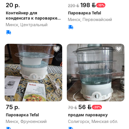
20 р.
198 р.
220 р.
-10%
Контейнер для
Пароварка Tefal
конденсата к пароварке
Минск, Первомайский
Tefal
Минск, Центральный
75 р.
56 р.
70 р.
-20%
Пароварка Tefal
продам пароварку
Минск, Фрунзенский
Солигорск, Минская обл.