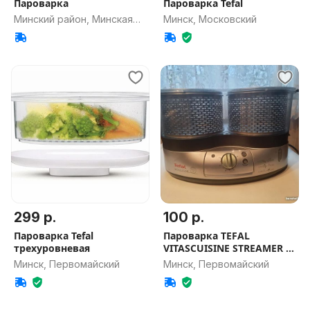
Пароварка
Пароварка Tefal
Минский район, Минская
Минск, Московский
обл.
299 р.
100 р.
Пароварка Tefal
Пароварка TEFAL
трехуровневая
VITASCUISINE STREAMER 3
IN 1
Минск, Первомайский
Минск, Первомайский