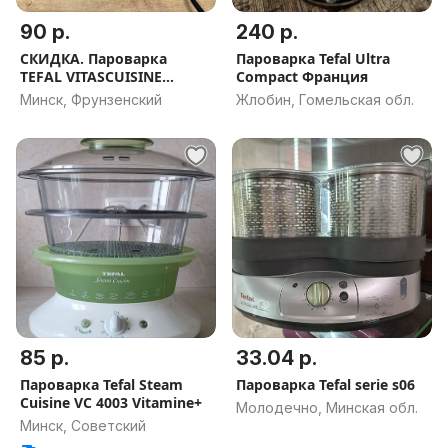
90 р.
240 р.
СКИДКА. Пароварка
Пароварка Tefal Ultra
TEFAL VITASCUISINE
Compact Франция
STREAMER 3 (а.87-019128)
Минск, Фрунзенский
Жлобин, Гомельская обл.
85 р.
33.04 р.
Пароварка Tefal Steam
Пароварка Tefal serie s06
Cuisine VC 4003 Vitamine+
Молодечно, Минская обл.
Минск, Советский