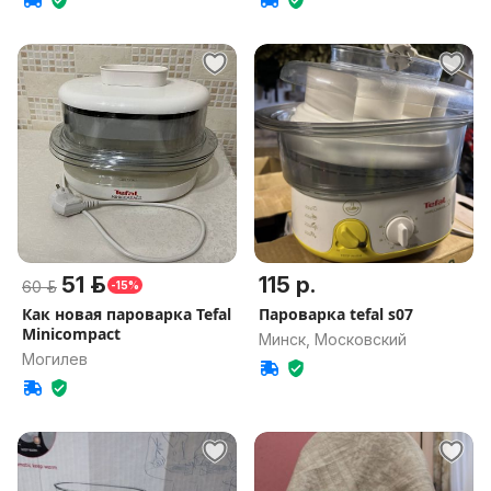
51 р.
115 р.
60 р.
-15%
Как новая пароварка Tefal
Пароварка tefal s07
Minicompact
Минск, Московский
Могилев