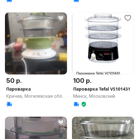
50 р.
100 р.
Пароварка
Пароварка Tefal VS101431
Кричев, Могилевская обл.
Минск, Московский