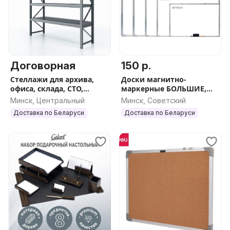
Договорная
150 р.
Стеллажи для архива,
Доски магнитно-
офиса, склада, СТО,
маркерные БОЛЬШИЕ,
гаража
алюминиевая рамка,
Минск, Центральный
Минск, Советский
НОВЫЕ и немного
Доставка по Беларуси
Доставка по Беларуси
бывшие в работе. Разные
размеры