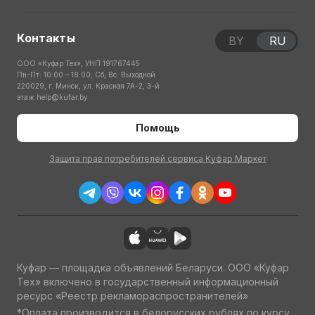
Контакты
BY
RU
ООО «Куфар Тех», УНП 191767445
Пн-Пт: 10:00 – 18:00; Сб, Вс: Выходной
220029, г. Минск, ул. Красная 7А-2, 3-й
этаж
help@kufar.by
Помощь
Защита прав потребителей сервиса Куфар Маркет
Куфар — площадка объявлений Беларуси. ООО «Куфар
Тех» включено в государственный информационный
ресурс «Реестр рекламораспространителей»
*Оплата производится в белорусских рублях по курсу