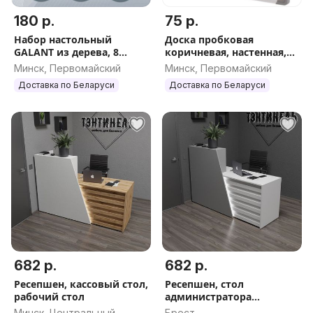
180 р.
75 р.
Набор настольный
Доска пробковая
GALANT из дерева, 8
коричневая, настенная,
предметов, цвет чёрное
900*1200 мм,
Минск, Первомайский
Минск, Первомайский
дерево GALANT 238165
алюминиевая рама, DELI
Доставка по Беларуси
Доставка по Беларуси
39054
682 р.
682 р.
Ресепшен, кассовый стол,
Ресепшен, стол
рабочий стол
администратора
Модель''Рэйс''
Минск, Центральный
Брест