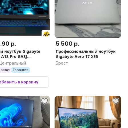
.90 р.
5 500 р.
й ноутбук Gigabyte
Профессиональный ноутбук
 A18 Pro GA8J
Gigabyte Aero 17 XE5
ZBC4SD
 Центральный
Брест
заказ
Гарантия
бавить в корзину