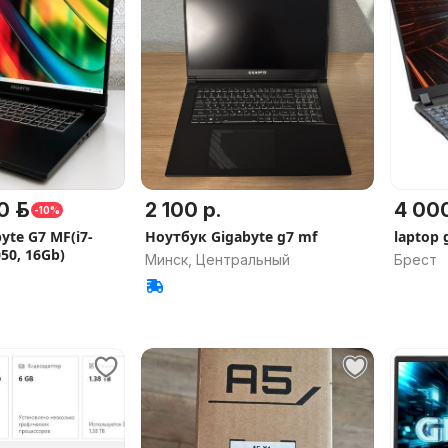
0 р.
2 100 р.
4 000
-10%
yte G7 MF(i7-
Ноутбук Gigabyte g7 mf
laptop 
50, 16Gb)
Минск, Центральный
Брест