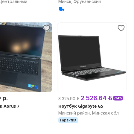
 Центральный
Минск, Фрунзенский
 р.
2 526.64 р.
3 325.90 р.
-24%
к Aorus 7
Ноутбук Gigabyte G5
Минский район, Минская обл.
Гарантия