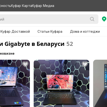
сность
Куфар Карта
Куфар Медиа
 Куфар Доставкой
Статьи Куфара
Дома и коттеджи
 Gigabyte в Беларуси
52
 новизне