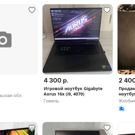
4 300 р.
2 400
Игровой ноутбук Gigabyte
Прода
Aorus 16x (i9, 4070)
ноутбу
ьская обл.
мото
Гомель
Жлобин