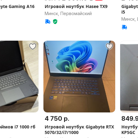
yte Gaming A16
Игровой ноутбук Hasee TX9
Gigabyt
i5
Минск, Первомайский
Минск,
4 750 р.
849.9
юймов i7 1000 гб
Игровой ноутбук Gigabyte RTX
Ноутбу
5070/32/i7/1000
KP5GC