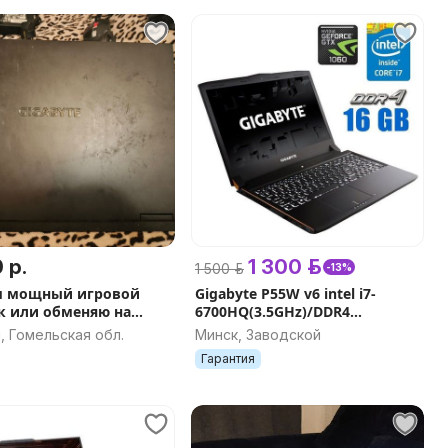
 р.
1 300 р.
1 500 р.
-13%
м мощный игровой
Gigabyte P55W v6 intel i7-
к или обменяю на
6700HQ(3.5GHz)/DDR4
16Gb/SSD
, Гомельская обл.
Минск, Заводской
256Gb+500Gb/GeForce GTX1060
Гарантия
6Gb/15.6'' Гар 3м