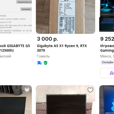
3 000 р.
9 252
вой GIGABYTE G5
Gigabyte A5 X1 Ryzen 9, RTX
Игрово
12500h)
3070
Gaming
DYJG3K
анский
Гомель
Минск,
Онлайн-
До