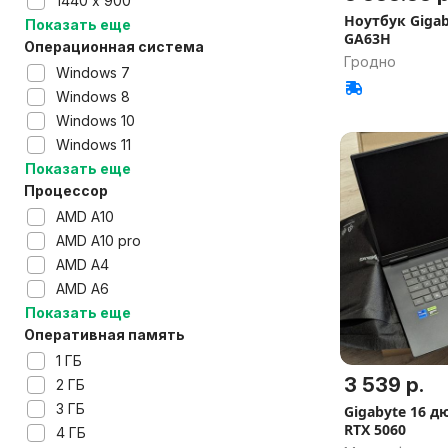
1440 х 900
Ноутбук Gigab
Показать еще
GA63H
Операционная система
Гродно
Windows 7
Windows 8
Windows 10
Windows 11
Показать еще
Процессор
AMD A10
AMD A10 pro
AMD A4
AMD A6
Показать еще
Оперативная память
1 ГБ
3 539 р.
2 ГБ
3 ГБ
Gigabyte 16 д
RTX 5060
4 ГБ