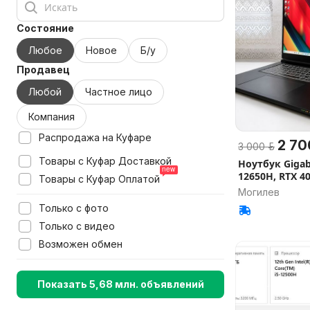
Состояние
Любое
Новое
Б/у
Продавец
Любой
Частное лицо
Компания
Распродажа на Куфаре
2 70
3 000 р.
Товары с Куфар Доставкой
Ноутбук Gigab
12650H, RTX 40
Товары с Куфар Оплатой
Могилев
Только с фото
Только с видео
Возможен обмен
Показать 5,68 млн. объявлений