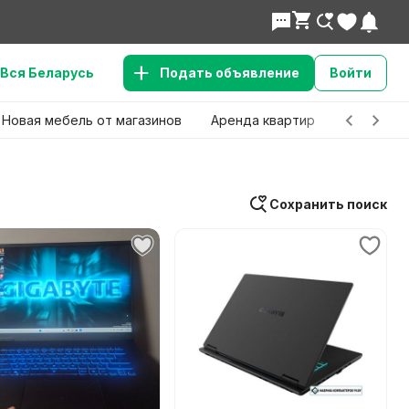
Вся Беларусь
Подать объявление
Войти
Новая мебель от магазинов
Аренда квартир
Детские 
Сохранить поиск