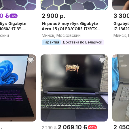
0 р.
2 900 р.
3 300
-6%
бук Gigabyte
Игровой ноутбук Gigabyte
Gigabyt
060/ 17.3''-
Aero 15 (OLED/CORE I7/RTX
i7-1362
3070 8Гб/1 Тб)
ский
Минск, Московский
Минск,
Гарантия
Доставка по Беларуси
.
2 069.10 р.
2 450
2 299 р.
-10%