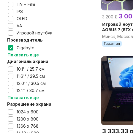
TN + Film
IPS
3 00
3 200 р.
OLED
Игровой ноут
VA
AORUS 7 (RTX 4
Игровой ноутбук
360Гц/ 16GB)
Минск, Москов
Производитель
Гарантия
Gigabyte
Показать еще
Диагональ экрана
10.1'' / 25.7 см
11.6'' / 29.5 см
12.0'' / 30.5 см
12.1'' / 30.7 см
Показать еще
Разрешение экрана
1024 х 600
1280 х 800
1366 х 768
3 333.33 р