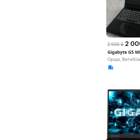
2 00
2 500 р.
Gigabyte G5 M
Орша, Витебск