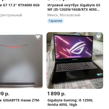
e G7 17.3'' RTX4060 8Gb
Игровой ноутбук Gigabyte G5
MF (I5-12GEN/16GB/RTX 4050
6GB/144Гц)
 Центральный
Минск, Московский
Гарантия
9 р.
1 899 р.
к GIGABYTE Hasee Z7M-
Gigabyte Gaming: i5 12500,
Nvidia 4050, 16gb