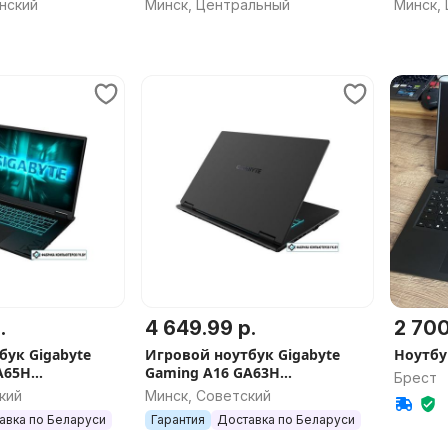
нский
Минск, Центральный
Минск,
.
4 649.99 р.
2 700
бук Gigabyte
Игровой ноутбук Gigabyte
Ноутбу
A65H
Gaming A16 GA63H
Брест
3WHK3EE894SH
кий
Минск, Советский
авка по Беларуси
Гарантия
Доставка по Беларуси