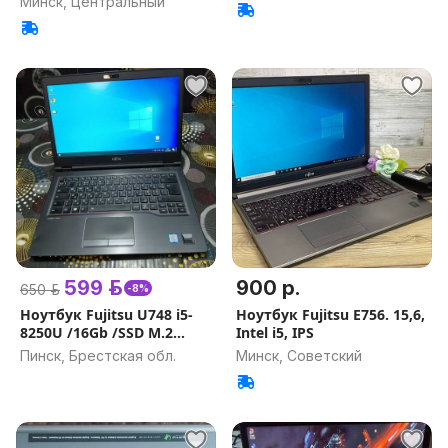
Минск, Центральный
599 р.
900 р.
650 р.
-8%
Ноутбук Fujitsu U748 i5-
Ноутбук Fujitsu E756. 15,6,
8250U /16Gb /SSD M.2
Intel i5, IPS
256Gb
Пинск, Брестская обл.
Минск, Советский