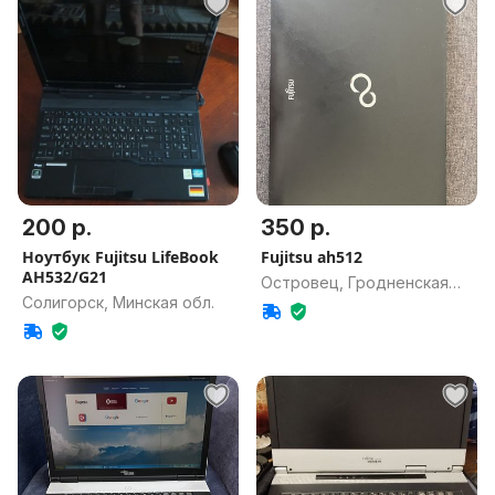
200 р.
350 р.
Ноутбук Fujitsu LifeBook
Fujitsu ah512
AH532/G21
Островец, Гродненская
Солигорск, Минская обл.
обл.