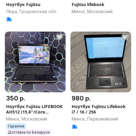
Ноутбук Fujitsu
Fujitsu lifebook
Лида, Гродненская обл.
Минск, Московский
350 р.
980 р.
Ноутбук Fujitsu LIFEBOOK
Ноутбук Fujitsu Lifebook
AH512 (15.6''/Core
i7 / 16 / 256
i3/4GB/500GB HDD/HD
Минск, Московский
Минск, Первомайский
Graphics)
Гарантия
Доставка по Беларуси