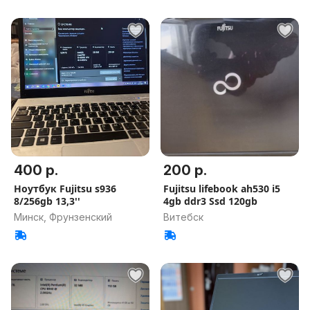
400 р.
200 р.
Ноутбук Fujitsu s936
Fujitsu lifebook ah530 i5
8/256gb 13,3''
4gb ddr3 Ssd 120gb
Минск, Фрунзенский
Витебск