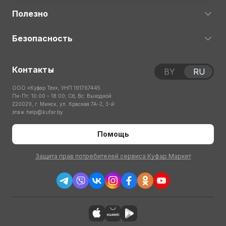
Полезно
Безопасность
Контакты
BY
RU
ООО «Куфар Тех», УНП 191767445
Пн-Пт: 10:00 – 18:00; Сб, Вс: Выходной
220029, г. Минск, ул. Красная 7А-2, 3-й
этаж
help@kufar.by
Помощь
Защита прав потребителей сервиса Куфар Маркет