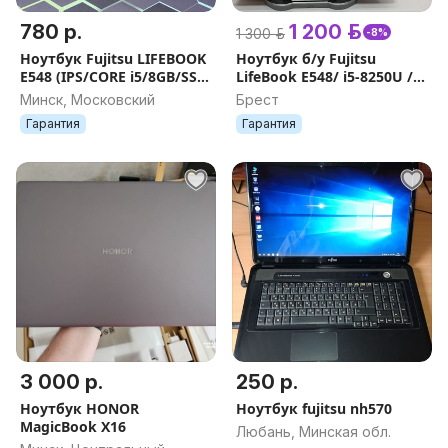
780 р.
1 200 р.
1 300 р.
-8%
Ноутбук Fujitsu LIFEBOOK
Ноутбук б/у Fujitsu
E548 (IPS/CORE i5/8GB/SSD
LifeBook E548/ i5-8250U /
256GB/UHD Graphics 620)
RAM 8Gb-32Gb / 256Gb-1TB
Минск, Московский
Брест
SSD / 1920x1080 / 14''
Гарантия
Гарантия
3 000 р.
250 р.
Ноутбук HONOR
Ноутбук fujitsu nh570
MagicBook X16
Любань, Минская обл.