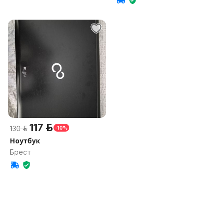
117 р.
130 р.
-10%
Ноутбук
Брест