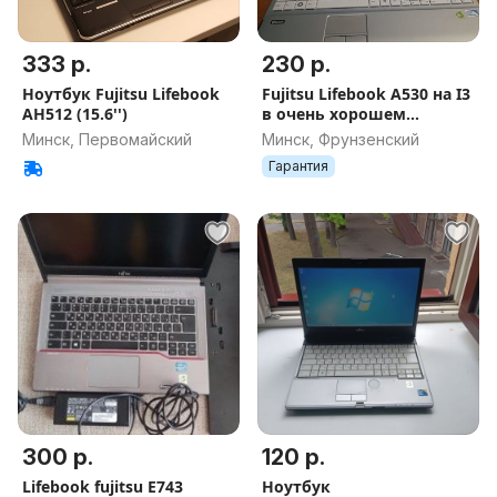
333 р.
230 р.
Ноутбук Fujitsu Lifebook
Fujitsu Lifebook A530 на I3
AH512 (15.6'')
в очень хорошем
состоянии, немецкая
Минск, Первомайский
Минск, Фрунзенский
сборка, сверхнадежный
Гарантия
300 р.
120 р.
Lifebook fujitsu E743
Ноутбук