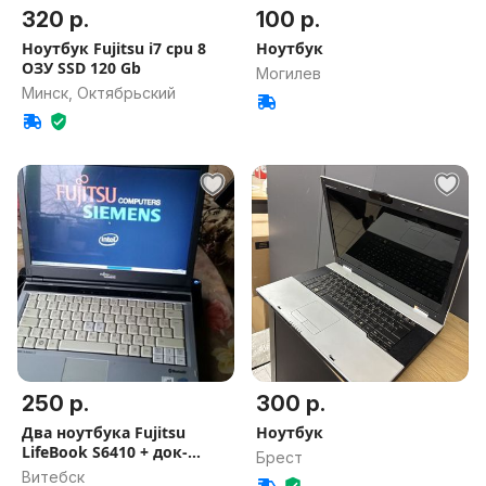
320 р.
100 р.
Ноутбук Fujitsu i7 cpu 8
Ноутбук
ОЗУ SSD 120 Gb
Могилев
Минск, Октябрьский
250 р.
300 р.
Два ноутбука Fujitsu
Ноутбук
LifeBook S6410 + док-
Брест
станция.
Витебск