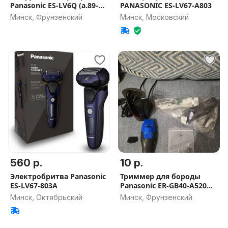
Panasonic ES-LV6Q (а.89-
PANASONIC ES-LV67-A803
010151)
Минск, Фрунзенский
Минск, Московский
560 р.
10 р.
Электробритва Panasonic
Триммер для бороды
ES-LV67-803A
Panasonic ER-GB40-A520
запчасти
Минск, Октябрьский
Минск, Фрунзенский