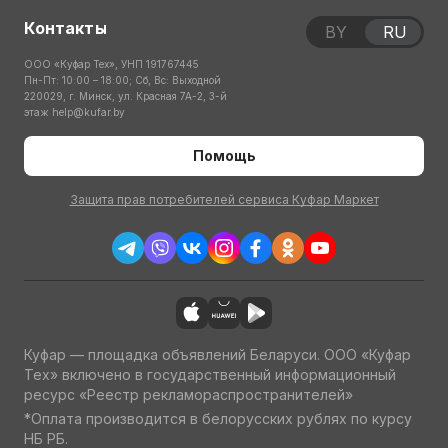
Контакты
BY
RU
ООО «Куфар Тех», УНП 191767445
Пн-Пт: 10:00 – 18:00; Сб, Вс: Выходной
220029, г. Минск, ул. Красная 7А-2, 3-й
этаж
help@kufar.by
Помощь
Защита прав потребителей сервиса Куфар Маркет
Куфар — площадка объявлений Беларуси. ООО «Куфар
Тех» включено в государственный информационный
ресурс «Реестр рекламораспространителей»
*Оплата производится в белорусских рублях по курсу
НБ РБ.