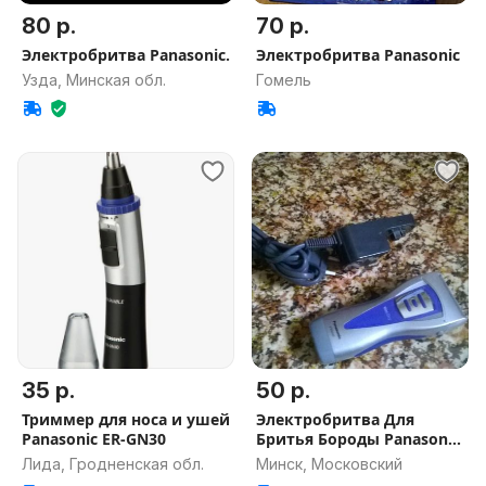
80 р.
70 р.
Электробритва Panasonic.
Электробритва Panasonic
Узда, Минская обл.
Гомель
35 р.
50 р.
Триммер для носа и ушей
Электробритва Для
Panasonic ER-GN30
Бритья Бороды Panasonic
ES3042
Лида, Гродненская обл.
Минск, Московский