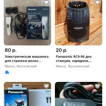
80 р.
20 р.
Электрическая машинка
Panasonic RC9-06 док
для стрижки волос
станция, зарядное,
Раnasonic
очистка
Минск, Московский
Минск, Фрунзенский