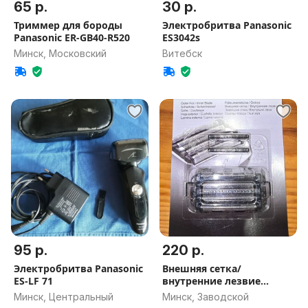
65 р.
30 р.
Триммер для бороды
Электробритва Panasonic
Panasonic ER-GB40-R520
ES3042s
Минск, Московский
Витебск
95 р.
220 р.
Электробритва Panasonic
Внешняя сетка/
ES-LF 71
внутренние лезвие
бритвы Panasonic
Минск, Центральный
Минск, Заводской