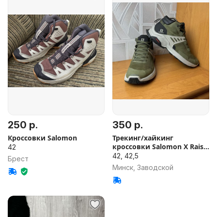
250 р.
350 р.
Кроссовки Salomon
Трекинг/хайкинг
кроссовки Salomon X Raise
42
Mid GTX
42, 42,5
Брест
Минск, Заводской