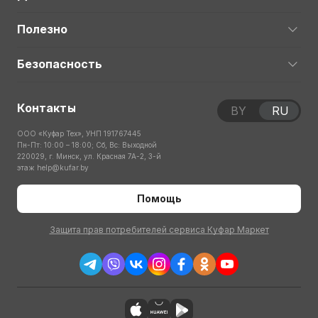
Полезно
Безопасность
Контакты
BY
RU
ООО «Куфар Тех», УНП 191767445
Пн-Пт: 10:00 – 18:00; Сб, Вс: Выходной
220029, г. Минск, ул. Красная 7А-2, 3-й
этаж
help@kufar.by
Помощь
Защита прав потребителей сервиса Куфар Маркет