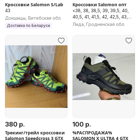
Кроссовки Salomon S/Lab
Кроссовки Salomon опт
43
<38, 38, 38,5, 39, 39,5, 40,
40,5, 41, 41,5, 42, 42,5, 43,
Докшицы, Витебская обл.
43,5, 44, 44,5, 45, 45,5, 46,
Лида, Гродненская обл.
Доставка по Беларуси
46,5, 47, 47,5, 48
380 р.
100 р.
Трекинг/трейл кроссовки
%РАСПРОДАЖА%
Salomon Speedcross 3 GTX
SALOMON X ULTRA 4 GTX