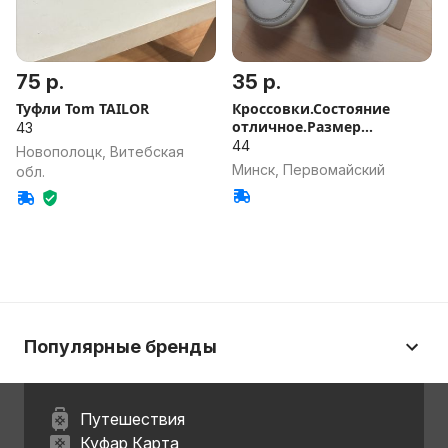
75 р.
35 р.
Туфли Tom TAILOR
Кроссовки.Состояние
отличное.Размер
43
44.Лёгкие.
44
Новополоцк, Витебская
Минск, Первомайский
обл.
Популярные бренды
Путешествия
Куфар Карта