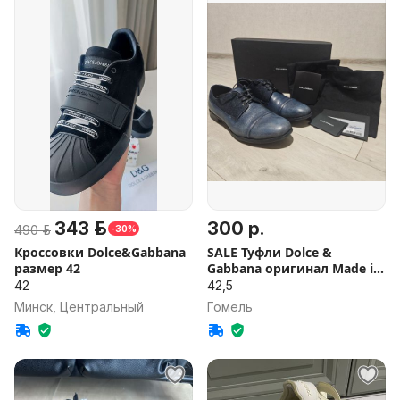
343 р.
300 р.
490 р.
-30%
Кроссовки Dolce&Gabbana
SALE Туфли Dolce &
размер 42
Gabbana оригинал Made in
Italy
42
42,5
Минск, Центральный
Гомель