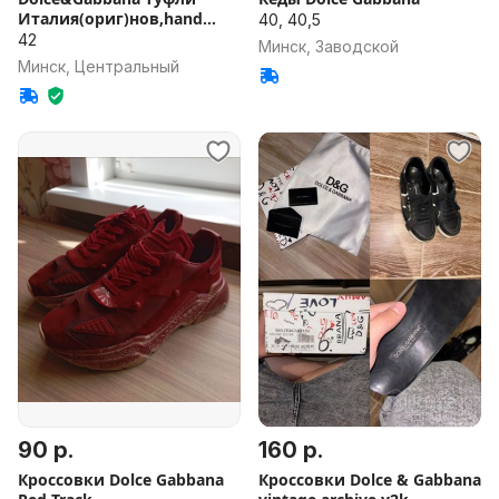
Италия(ориг)нов,hand
40, 40,5
made,42р
42
Минск, Заводской
Минск, Центральный
90 р.
160 р.
Кроссовки Dolce Gabbana
Кроссовки Dolce & Gabbana