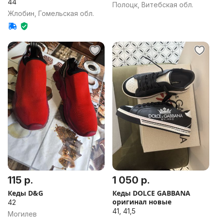
винтаж
44
Полоцк, Витебская обл.
Жлобин, Гомельская обл.
115 р.
1 050 р.
Кеды D&G
Кеды DOLCE GABBANA
оригинал новые
42
41, 41,5
Могилев