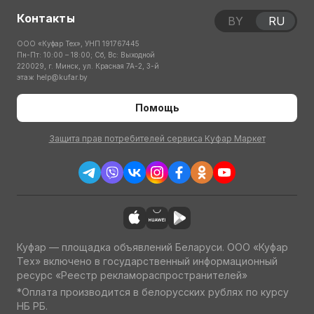
Контакты
BY
RU
ООО «Куфар Тех», УНП 191767445
Пн-Пт: 10:00 – 18:00; Сб, Вс: Выходной
220029, г. Минск, ул. Красная 7А-2, 3-й
этаж
help@kufar.by
Помощь
Защита прав потребителей сервиса Куфар Маркет
Куфар — площадка объявлений Беларуси. ООО «Куфар
Тех» включено в государственный информационный
ресурс «Реестр рекламораспространителей»
*Оплата производится в белорусских рублях по курсу
НБ РБ.