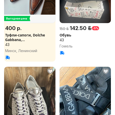
Выгодная цена
400 р.
142.50 р.
150 р.
-5%
Туфли-сапоги, Dolche
Обувь
Gabbana,
43
оригинал,43разм.
43
Гомель
Минск, Ленинский