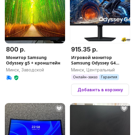
800 р.
915.35 р.
Монитор Samsung
Игровой монитор
Odyssey g5 + кронштейн
Samsung Odyssey G4
LS27HG400EIXCI
Минск, Заводской
Минск, Центральный
Онлайн-заказ
Гарантия
Добавить в корзину