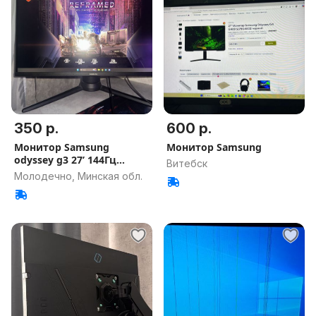
350 р.
600 р.
Монитор Samsung
Монитор Samsung
odyssey g3 27’ 144Гц
Витебск
1920x1080 VA
Молодечно, Минская обл.