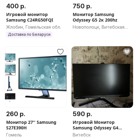
400 р.
750 р.
Игровой монитор
Монитор Samsung
Samsung C24RG50FQI
Odyssey G5 2к 200hz
Жлобин, Гомельская обл.
Новополоцк, Витебская
обл.
Доставка по Беларуси
260 р.
590 р.
Монитор 27'' Samsung
Игровой Монитор
S27E390H
Samsung Odyssey G4
240HZ
Гомель
Витебск