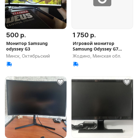
500 р.
1 750 р.
Монитор Samsung
Игровой монитор
odyssey G3
Samsung Odyssey G7
LS28BG700EIXCI
Минск, Октябрьский
Жодино, Минская обл.