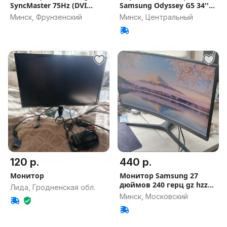
SyncMaster 75Hz (DVI
Samsung Odyssey G5 34''
HDMI VGA)
165Гц 4k
Минск, Фрунзенский
Минск, Центральный
120 р.
440 р.
Монитор
Монитор Samsung 27
дюймов 240 герц gz hzz
Лида, Гродненская обл.
IPS
Минск, Московский