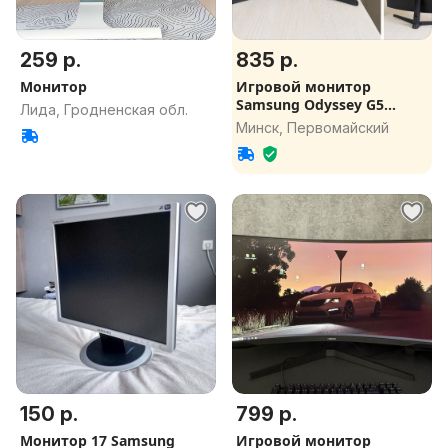
259 р.
835 р.
Монитор
Игровой монитор
Samsung Odyssey G5
Лида, Гродненская обл.
LC32G55TQBIXCI
Минск, Первомайский
150 р.
799 р.
Монитор 17 Samsung
Игровой монитор