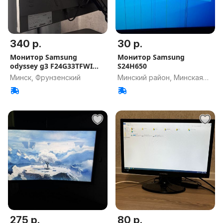
340 р.
30 р.
Монитор Samsung
Монитор Samsung
odyssey g3 F24G33TFWI
S24H650
144 герца
Минск, Фрунзенский
Минский район, Минская
обл.
275 р.
80 р.