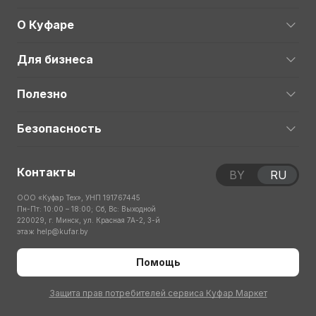
О Куфаре
Для бизнеса
Полезно
Безопасность
Контакты
BY
RU
ООО «Куфар Тех», УНП 191767445
Пн-Пт: 10:00 – 18:00; Сб, Вс: Выходной
220029, г. Минск, ул. Красная 7А-2, 3-й
этаж
help@kufar.by
Помощь
Защита прав потребителей сервиса Куфар Маркет