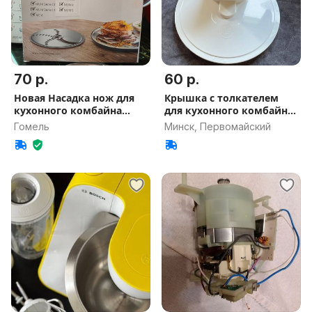
70 р.
60 р.
Новая Насадка нож для
Крышка с толкателем
кухонного комбайна
для кухонного комбайна
Bosch
BOSCH
Гомель
Минск, Первомайский