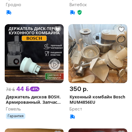
Гродно
Витебск
44 р.
350 р.
74 р.
-41%
Держатель дисков BOSH.
Кухонный комбайн Bosch
Армированный. Запчасти
MUM4856EU
для кухонного комбайна
Гомель
Брест
БОШ. Ось кухонного
Гарантия
комбайна БОШ