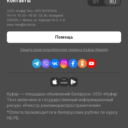
Контакты
BY
RU
ООО «Куфар Тех», УНП 191767445
Пн-Пт: 10:00 – 18:00; Сб, Вс: Выходной
220029, г. Минск, ул. Красная 7А-2, 3-й
этаж
help@kufar.by
Помощь
Защита прав потребителей сервиса Куфар Маркет
Куфар — площадка объявлений Беларуси. ООО «Куфар
Тех» включено в государственный информационный
ресурс «Реестр рекламораспространителей»
*Оплата производится в белорусских рублях по курсу
НБ РБ.