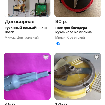
Договорная
90 р.
кухонный комьайн Бош
Нож для блендера
Bosch
кухонного комбайна
шток,двигатель,база
Bosch 10019757
Минск, Центральный
Минск, Советский
45 р.
175 р.