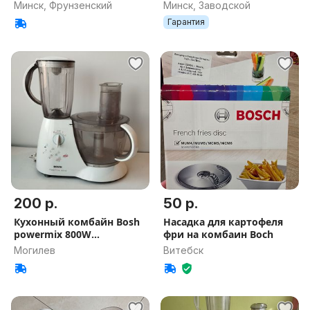
Bosch
MUMS2TW01
Минск, Фрунзенский
Минск, Заводской
Гарантия
200 р.
50 р.
Кухонный комбайн Bosh
Насадка для картофеля
powermix 800W
фри на комбаин Boch
(CNCM52A1)
Могилев
Витебск