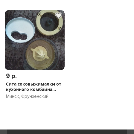
9 р.
Сита соковыжималки от
кухонного комбайна
Bosch
Минск, Фрунзенский