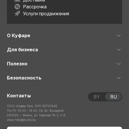
Рассрочка
Услуги продвижения
О Куфаре
Для бизнеса
Полезно
Безопасность
Контакты
BY
RU
ООО «Куфар Тех», УНП 191767445
Пн-Пт: 10:00 – 18:00; Сб, Вс: Выходной
220029, г. Минск, ул. Красная 7А-2, 3-й
этаж
help@kufar.by