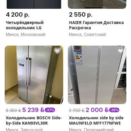
4 200 р.
2 550 р.
Четырёхдверный
HAIER Гарантия Доставка
холодильник LG
Рассрочка
Минск, Московский
Минск, Советский
5 239 р.
2 000 р.
8 350 р.
2 700 р.
-37%
-26%
Холодильник BOSCH Side-
Холодильник side by side
by-Side KAN93VL30R
MAUNFELD MFF177NFWE
Минск, Заводской
Минск, Первомайский