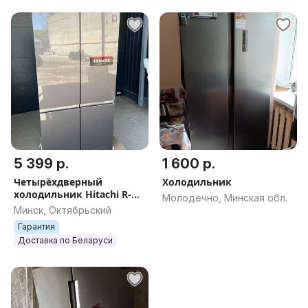
5 399 р.
1 600 р.
Четырёхдверный
Холодильник
холодильник Hitachi R-
Молодечно, Минская обл.
WB720VUC0GMG
Минск, Октябрьский
Рассрочка, Гарантия,
Гарантия
Доставка, Самовывоз
Доставка по Беларуси