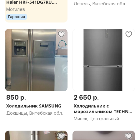
Haier HRF-541DG7RU.
Лепель, Витебская обл.
ПОЧТИ НОВЫЙ.
Могилев
ГАРАНТИЯ 6 МЕСЯЦЕВ.
Гарантия
СКИДКА 30%
850 р.
2 650 р.
Холодильник SAMSUNG
Холодильник с
морозильником TECHNO
Докшицы, Витебская обл.
FF4-73 SS
Минск, Центральный