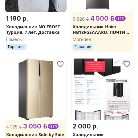
1 190 р.
4 500 р.
6 826 р.
-34%
Холодильник NO FROST.
Холодильник Haier
Турция. 7 лет. Доставка
HB18FGSAAARU. ПОЧТИ
НОВЫЙ. ГАРАНТИЯ 6
Гомель
Могилев
МЕСЯЦЕВ. СКИДКА.
Гарантия
Гарантия
3 050 р.
2 000 р.
4 325 р.
-29%
Холодильник Side by Side
Холодильник