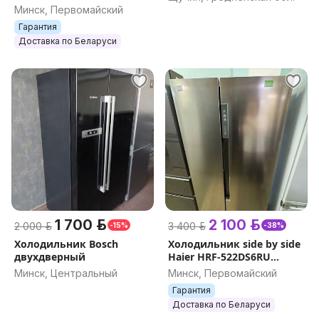
HB18FGSAAARU
Минск, Первомайский
Гарантия
Доставка по Беларуси
1 700 р.
2 100 р.
2 000 р.
3 400 р.
-15%
-38%
Холодильник Bosch
Холодильник side by side
двухдверный
Haier HRF-522DS6RU
серый серебристый
Минск, Центральный
Минск, Первомайский
почти новый
Гарантия
Доставка по Беларуси