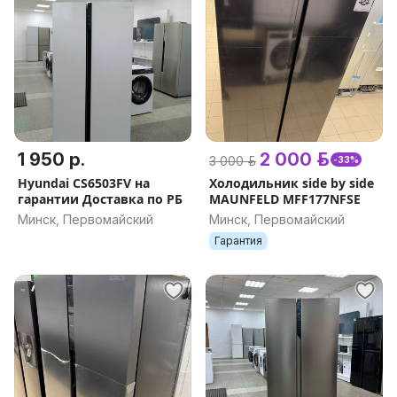
1 950 р.
2 000 р.
3 000 р.
-33%
Hyundai CS6503FV на
Холодильник side by side
гарантии Доставка по РБ
MAUNFELD MFF177NFSE
Минск, Первомайский
Минск, Первомайский
Гарантия