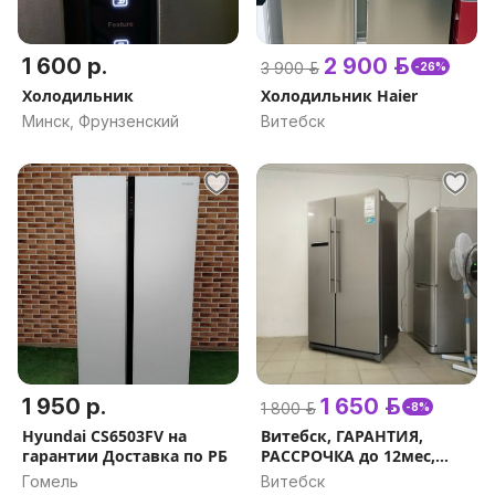
1 600 р.
2 900 р.
3 900 р.
-26%
Холодильник
Холодильник Haier
Минск, Фрунзенский
Витебск
1 950 р.
1 650 р.
1 800 р.
-8%
Hyundai CS6503FV на
Витебск, ГАРАНТИЯ,
гарантии Доставка по РБ
РАССРОЧКА до 12мес,
САМОВЫНОС,
Гомель
Витебск