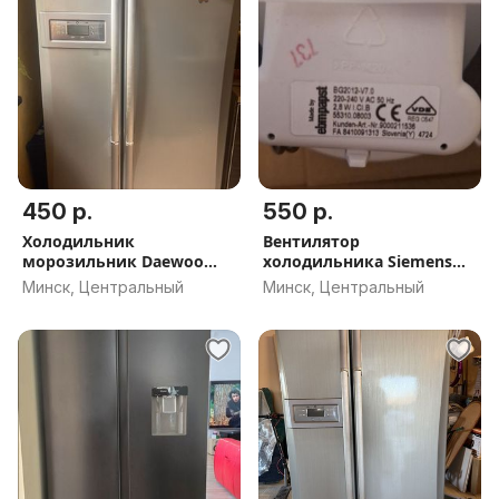
450 р.
550 р.
Холодильник
Вентилятор
морозильник Daewoo
холодильника Siemens
FRS-2021 IAL
Bosch Код 00669430
Минск, Центральный
Минск, Центральный