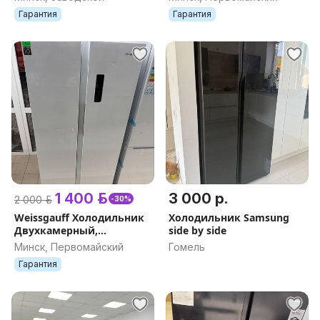
Гарантия
Гарантия
1 400 р.
3 000 р.
2 000 р.
-30%
Weissgauff Холодильник
Холодильник Samsung
Двухкамерный,
side by side
Двухдверный, Side by
Минск, Первомайский
Гомель
Side WSBS 410 Inverter
Гарантия
NoFrost