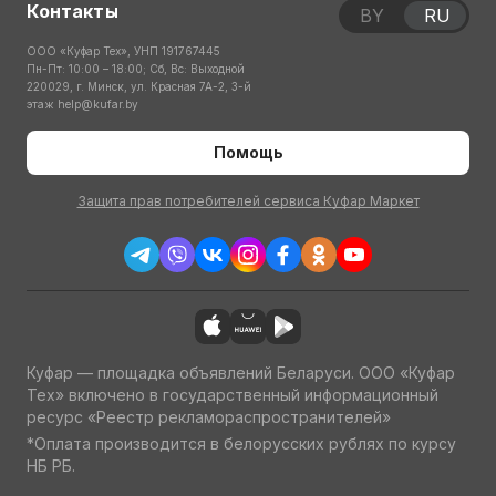
Контакты
BY
RU
ООО «Куфар Тех», УНП 191767445
Пн-Пт: 10:00 – 18:00; Сб, Вс: Выходной
220029, г. Минск, ул. Красная 7А-2, 3-й
этаж
help@kufar.by
Помощь
Защита прав потребителей сервиса Куфар Маркет
Куфар — площадка объявлений Беларуси. ООО «Куфар
Тех» включено в государственный информационный
ресурс «Реестр рекламораспространителей»
*Оплата производится в белорусских рублях по курсу
НБ РБ.