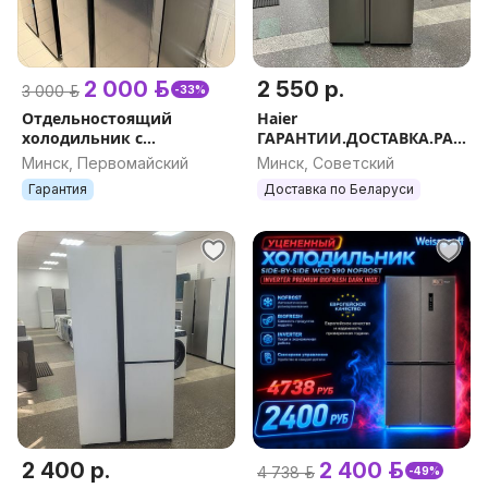
2 000 р.
2 550 р.
3 000 р.
-33%
Отдельностоящий
Haier
холодильник с
ГАРАНТИИ.ДОСТАВКА.РАС
инвертором Weissgauff
СРОЧКА.
Минск, Первомайский
Минск, Советский
WSBS 550 Inverter NoFrost
Гарантия
Доставка по Беларуси
2 400 р.
2 400 р.
4 738 р.
-49%