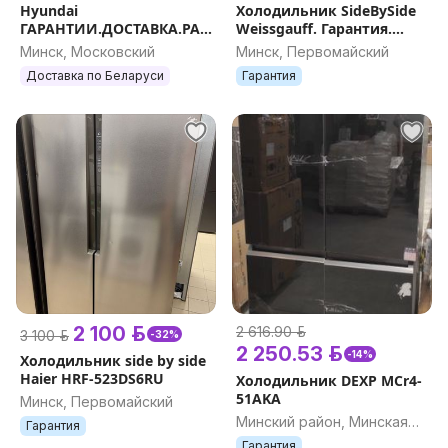
Hyundai
Холодильник SideBySide
ГАРАНТИИ.ДОСТАВКА.РАС
Weissgauff. Гарантия.
СРОЧКА.
Доставка
Минск, Московский
Минск, Первомайский
Доставка по Беларуси
Гарантия
2 100 р.
2 616.90 р.
3 100 р.
-32%
2 250.53 р.
-14%
Холодильник side by side
Haier HRF-523DS6RU
Холодильник DEXP MCr4-
51AKA
Минск, Первомайский
Минский район, Минская
Гарантия
обл.
Гарантия