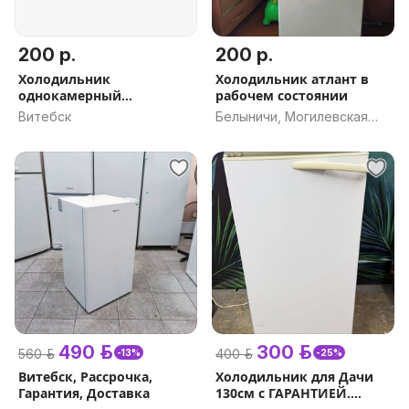
200 р.
200 р.
Холодильник
Холодильник атлант в
однокамерный
рабочем состоянии
MAUNFELD MFF50W
Витебск
Белыничи, Могилевская
обл.
490 р.
300 р.
560 р.
400 р.
-13%
-25%
Витебск, Рассрочка,
Холодильник для Дачи
Гарантия, Доставка
130см с ГАРАНТИЕЙ.