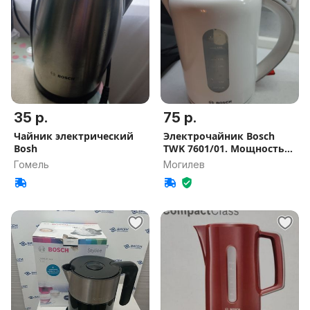
35 р.
75 р.
Чайник электрический
Электрочайник Bosch
Bosh
TWK 7601/01. Мощность
2200 Вт.
Гомель
Могилев