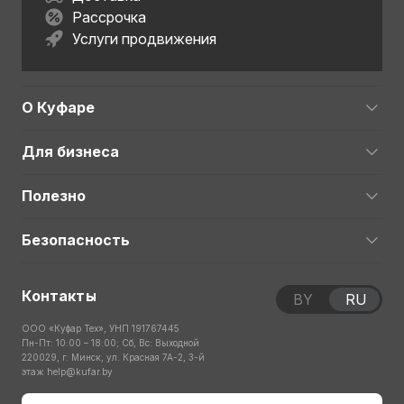
Рассрочка
Услуги продвижения
О Куфаре
Для бизнеса
Полезно
Безопасность
Контакты
BY
RU
ООО «Куфар Тех», УНП 191767445
Пн-Пт: 10:00 – 18:00; Сб, Вс: Выходной
220029, г. Минск, ул. Красная 7А-2, 3-й
этаж
help@kufar.by