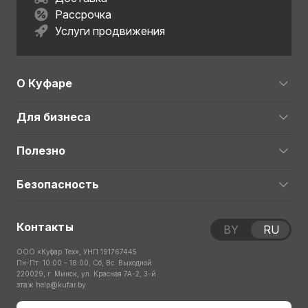
Рассрочка
Услуги продвижения
О Куфаре
Для бизнеса
Полезно
Безопасность
Контакты
BY
RU
ООО «Куфар Тех», УНП 191767445
Пн-Пт: 10:00 – 18:00; Сб, Вс: Выходной
220029, г. Минск, ул. Красная 7А-2, 3-й
этаж
help@kufar.by