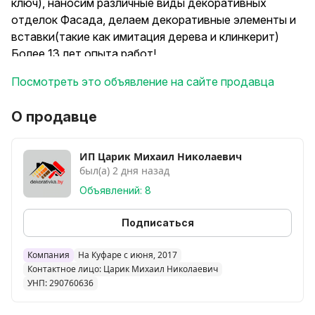
ключ), наносим различные виды декоративных
отделок Фасада, делаем декоративные элементы и
вставки(такие как имитация дерева и клинкерит)
Более 13 лет опыта работ!
Мы даём 5 лет гарантии на нашу работу!!
Посмотреть это объявление на сайте продавца
Наш сайт на котором вы можете посмотреть наши
работы: https://www.dekorativka.by
О продавце
Работаем в таких городах как Минск, Брест, Гродно,
Дзержинск, Барановичи, Береза, Кобрин, Пружаны,
Дрогичин, Иваново, Волковыск, а также и в других
ИП Царик Михаил Николаевич
был(а) 2 дня назад
городах Минской, Брестской и Гродненской
области.
Объявлений: 8
«Американка» - это защитно-отделочное покрытие
фасадов. «Американка» - это достаточно новый, но
Подписаться
в тоже время уже весьма популярный вид отделки
фасадов. «Американка» является более экономично
Компания
На Куфаре с июня, 2017
Контактное лицо: Царик Михаил Николаевич
выгодной отделкой, чем «Короед», «Корник»,
УНП: 290760636
«Байрамикс». «Американка» имеет красивый и
эстетичный вид с выпуклым рельефом в виде пятен.