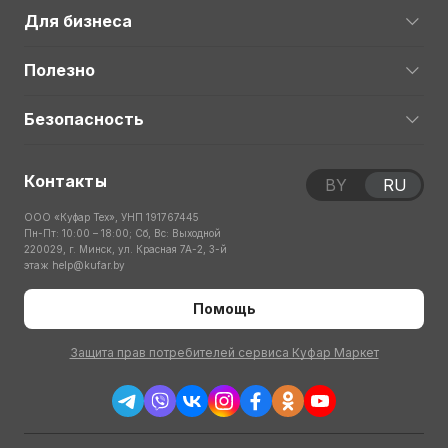
Для бизнеса
Полезно
Безопасность
Контакты
BY
RU
ООО «Куфар Тех», УНП 191767445
Пн-Пт: 10:00 – 18:00; Сб, Вс: Выходной
220029, г. Минск, ул. Красная 7А-2, 3-й
этаж
help@kufar.by
Помощь
Защита прав потребителей сервиса Куфар Маркет