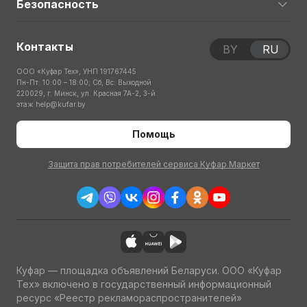
Безопасность
Контакты
BY
RU
ООО «Куфар Тех», УНП 191767445
Пн-Пт: 10:00 – 18:00; Сб, Вс: Выходной
220029, г. Минск, ул. Красная 7А-2, 3-й
этаж
help@kufar.by
Помощь
Защита прав потребителей сервиса Куфар Маркет
Куфар — площадка объявлений Беларуси. ООО «Куфар
Тех» включено в государственный информационный
ресурс «Реестр рекламораспространителей»