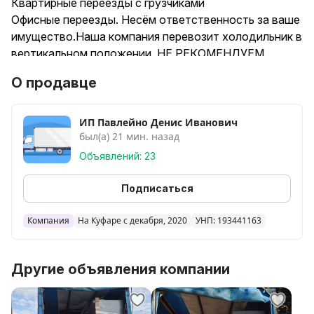
Квартирные переезды с грузчиками
Офисные переезды. Несём ответственность за ваше
имущество.Наша компания перевозит холодильник в
вертикальном положении. НЕ РЕКОМЕНДУЕМ
перевозить ХОЛОДИЛЬНИК ЛЁЖА
О продавце
Перевезём стиральную машину
Перевезём посудомоечную машину
Перевезём диван, тахту
ИП Павлейно Денис Иванович
был(а) 21 мин. назад
И МНОГОЕ ДРУГОЕ
Опытные и профессиональные грузчики
Объявлений: 23
Наличный и безналичный расчёт
Работаем без посредников
Подписаться
Работаем без выходных
МУСОР НЕ ВЫВОЗИМ.
Компания
На Куфаре с декабря, 2020
УНП: 193441163
Другие объявления компании