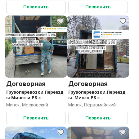
Позвонить
Позвонить
Договорная
Договорная
Грузоперевозки,Переезд
Грузоперевозки,Переезд
ы Минск и РБ с
ы. Минск РБ с
Грузчиками
Грузчиками
Минск, Московский
Минск, Первомайский
Позвонить
Позвонить