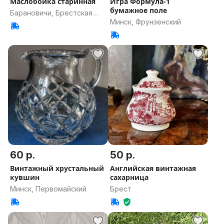
Маслобойка старинная
Игра Формула-1
бумажное поле
Барановичи, Брестская
Минск, Фрунзенский
область
60 р.
50 р.
Винтажный хрустальный
Английская винтажная
кувшин
сахарница
Минск, Первомайский
Брест