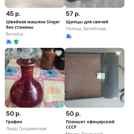
45 р.
57 р.
Швейная машина Singer
Щипцы для свечей
без станины
Полоцк, Витебская
Витебск
область
50 р.
50 р.
Графин
Планшет офицерский
СССР
Лида, Гродненская
Минск, Ленинский