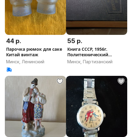
44 р.
55 р.
Парочка рюмок для саке
Книга СССР, 1956г.
Китай винтаж
Политехнический
словарь
Минск, Ленинский
Минск, Партизанский