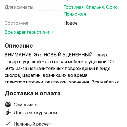
Для комнаты
Гостиная
,
Спальня
,
Офис
,
Прихожая
Состояние
Новое
Все характеристики
Описание
ВНИМАНИЕ! Это НОВЫЙ УЦЕНЕННЫЙ товар.
Товар с уценкой - это новая мебель с уценкой 10-
50% из-за незначительных повреждений в виде
сколов, царапин, возникших во время
транспортировки, разгрузки, хранения. Вся мебель с
уценкой собрана, проверена, повреждения
Доставка и оплата
сфотографированы. Доставляется в собранном виде
в городах Минск, Витебск, Могилев, Полоцк,
Самовывоз
Новополоцк, Шумилино, Орша по городским
Доставка курьером
тарифам доставки ~15-35 р.
____________________________________________________________
Наличный расчет