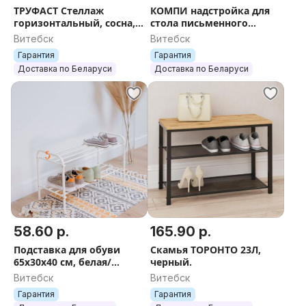
ТРУФАСТ Стеллаж
КОМПИ надстройка для
горизонтальный, сосна,
стола письменного
95x44x52 см
105х65х17, белый
Витебск
Витебск
Гарантия
Гарантия
Доставка по Беларуси
Доставка по Беларуси
58.60 р.
165.90 р.
Подставка для обуви
Скамья ТОРОНТО 23Л,
65х30х40 см, белая/
черный.
черная
Витебск
Витебск
Гарантия
Гарантия