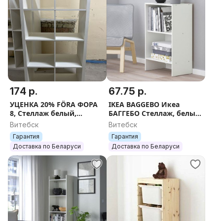
174 р.
67.75 р.
УЦЕНКА 20% FÖRA ФОРА
IKEA BAGGEBO Икеа
8, Стеллаж белый,
БАГГЕБО Стеллаж, белый,
77x147х38 см
50x30x80 см
Витебск
Витебск
Гарантия
Гарантия
Доставка по Беларуси
Доставка по Беларуси