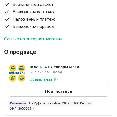
Регулируемые полки; возможность регулировки
Безналичный расчет
пространства между полками в соответствии с
Банковская карточка
вашими потребностями Простого сегмента может
Наложенный платеж
быть достаточно для хранения вещей в
Банковский перевод
ограниченном пространстве, или он может стать
основой для большей комбинации, когда ваши
Ссылка на интернет-магазин
потребности меняются. Поверхность из
натурального деревянного шпона.
О продавце
___________________________________________________________
Ищите больше уцененных товаров в нашем профиле
по слову UCENKA.
DOMIDEA.BY товары ИКЕА
Ваши DOMIDEA.BY
был(а) 12 ч. назад
Объявлений: 97
Подписаться
Компания
На Куфаре с октября, 2022
ОДО Рестом
УНП: 300050514