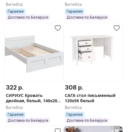
стол, белый/черно-
2х дверный, стекло,
Витебск
Витебск
коричневый, 120x65 см
белый/черно-
Гарантия
Гарантия
коричневый 80x190 см
Доставка по Беларуси
Доставка по Беларуси
322 р.
308 р.
СИРИУС Кровать
САГА стол письменный
двойная, белый, 140х200
120х56 белый
см
Витебск
Витебск
Гарантия
Гарантия
Доставка по Беларуси
Доставка по Беларуси