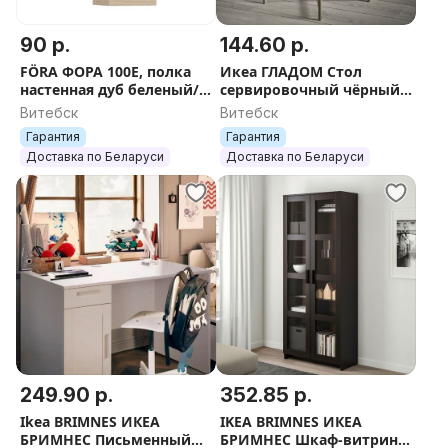
90 р.
144.60 р.
FÖRA ФОРА 100Е, полка
Икеа ГЛАДОМ Стол
настенная дуб беленый/
сервировочный чёрный/
Белый, 30x97х27 см
белый/серо-бежевый
Витебск
Витебск
Гарантия
Гарантия
Доставка по Беларуси
Доставка по Беларуси
249.90 р.
352.85 р.
Ikea BRIMNES ИКЕА
IKEA BRIMNES ИКЕА
БРИМНЕС Письменный
БРИМНЕС Шкаф-витрина