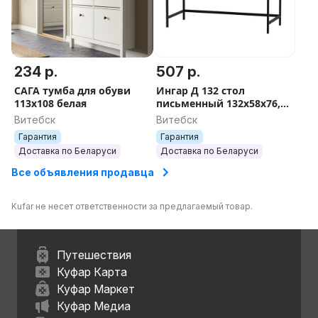
234 р.
507 р.
САГА тумба для обуви
Ингар Д 132 стол
113х108 белая
письменный 132x58x76,
серо-бирюзовый/черный
Витебск
Витебск
Гарантия
Гарантия
Доставка по Беларуси
Доставка по Беларуси
Все объявления продавца
Kufar не несет ответственности за предлагаемый товар.
Путешествия
Куфар Карта
Куфар Маркет
Куфар Медиа