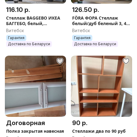
116.10 р.
126.50 р.
Стеллаж BAGGEBO ИКЕА
FÖRA ФОРА Стеллаж
БАГГЕБО, белый,
белый/дуб беленый 3, 4,
50x25x160 см
4L, 8, 12, 16 секций
Витебск
Витебск
Гарантия
Гарантия
Доставка по Беларуси
Доставка по Беларуси
Договорная
90 р.
Полка закрытая навесная
Стеллажи два по 90 руб