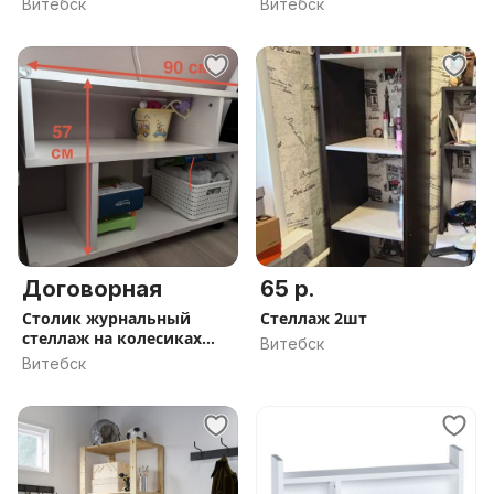
Витебск
Витебск
Договорная
65 р.
Столик журнальный
Стеллаж 2шт
стеллаж на колесиках
Витебск
полка тумба
Витебск