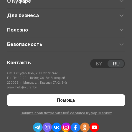
О Куфаре
Для бизнеса
Полезно
Безопасность
Контакты
BY
RU
ООО «Куфар Тех», УНП 191767445
Пн-Пт: 10:00 – 18:00; Сб, Вс: Выходной
220029, г. Минск, ул. Красная 7А-2, 3-й
этаж
help@kufar.by
Помощь
Защита прав потребителей сервиса Куфар Маркет