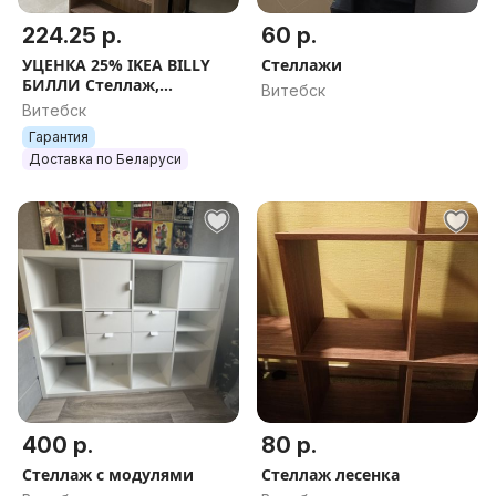
224.25 р.
60 р.
УЦЕНКА 25% IKEA BILLY
Стеллажи
БИЛЛИ Стеллаж,
Витебск
коричневый ясеневый
Витебск
шпон, 80x28x202 см
Гарантия
Доставка по Беларуси
400 р.
80 р.
Стеллаж с модулями
Стеллаж лесенка