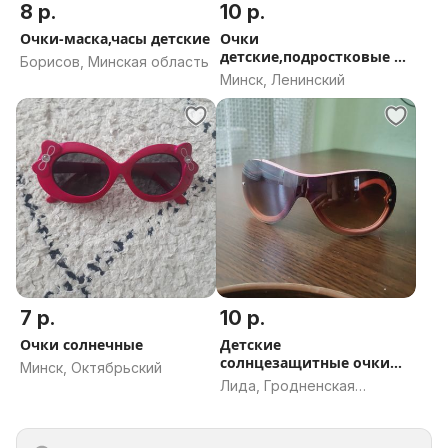
8 р.
10 р.
Очки-маска,часы детские
Очки
детские,подростковые +
Борисов, Минская область
кепки
Минск, Ленинский
7 р.
10 р.
Очки солнечные
Детские
солнцезащитные очки
Минск, Октябрьский
для девочки
Лида, Гродненская
область