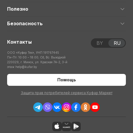
Полезно
Безопасность
Контакты
BY
RU
ООО «Куфар Тех», УНП 191767445
Пн-Пт: 10:00 – 18:00; Сб, Вс: Выходной
220029, г. Минск, ул. Красная 7А-2, 3-й
этаж
help@kufar.by
Помощь
Защита прав потребителей сервиса Куфар Маркет