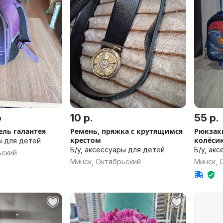
о
10 р.
55 р.
ель галантея
Ремень, пряжка с крутящимся
Рюкзаки
крестом
колёси
ы для детей
ручкой
Б/у, аксессуары для детей
Б/у, ак
ьский
Минск, Октябрьский
Минск, 