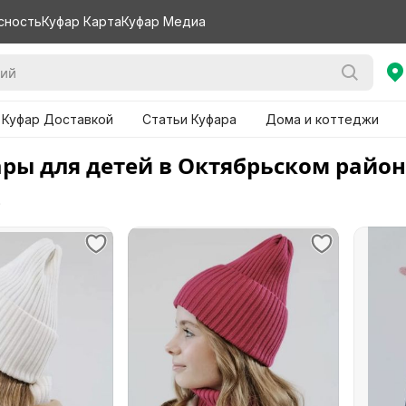
сность
Куфар Карта
Куфар Медиа
 Куфар Доставкой
Статьи Куфара
Дома и коттеджи
ары для детей в Октябрьском райо
е