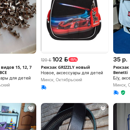
102 р.
35 р.
120 р.
-15%
 15, 12, 7
Рюкзак GRIZZLY новый
Рюкзак
ВСЕ
Benetti
Новое, аксессуары для детей
уары для детей
Б/у, ак
Минск, Октябрьский
ьский
Минск, 