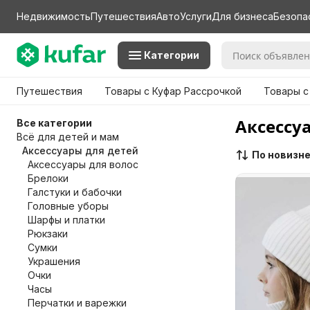
Недвижимость
Путешествия
Авто
Услуги
Для бизнеса
Безопа
Категории
Путешествия
Товары с Куфар Рассрочкой
Товары с
Аксессу
Все категории
Всё для детей и мам
Аксессуары для детей
По новизн
Аксессуары для волос
Брелоки
Галстуки и бабочки
Головные уборы
Шарфы и платки
Рюкзаки
Сумки
Украшения
Очки
Часы
Перчатки и варежки