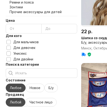
Ремни и пояса
Зонтики
Прочие аксессуары для детей
Цена
22 р.
Для кого
Шапка со сну
Для мальчиков
Б/у, аксессуар
Для девочек
Минск, Октябр
Унисекс
Для двойни
Поиск в категории
Состояние
Любое
Новое
Б/у
Продавец
Любой
Частное лицо