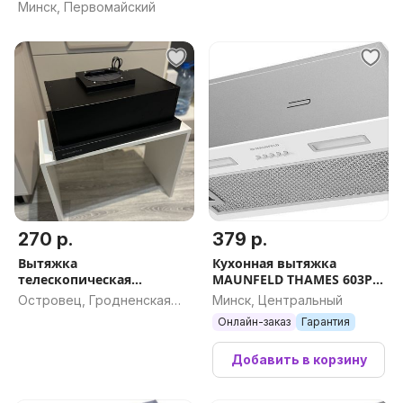
Минск, Первомайский
270 р.
379 р.
Вытяжка
Кухонная вытяжка
телескопическая
MAUNFELD THAMES 603PM
Maunfeld VS Fast 50
(белый)
Островец, Гродненская
Минск, Центральный
обл.
Онлайн-заказ
Гарантия
Добавить в корзину