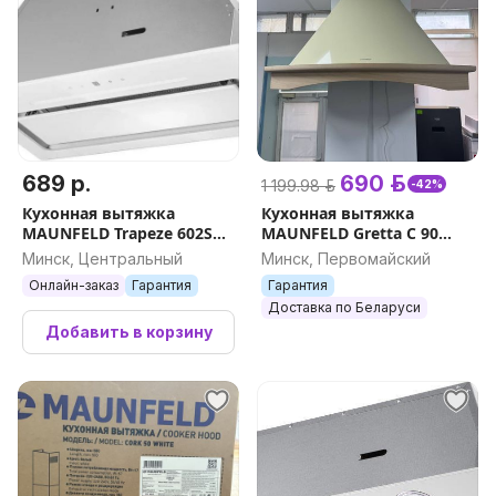
689 р.
690 р.
1 199.98 р.
-42%
Кухонная вытяжка
Кухонная вытяжка
MAUNFELD Trapeze 602SGG
MAUNFELD Gretta C 90
(белый)
(бежевый) доставка
Минск, Центральный
Минск, Первомайский
Онлайн-заказ
Гарантия
Гарантия
Доставка по Беларуси
Добавить в корзину