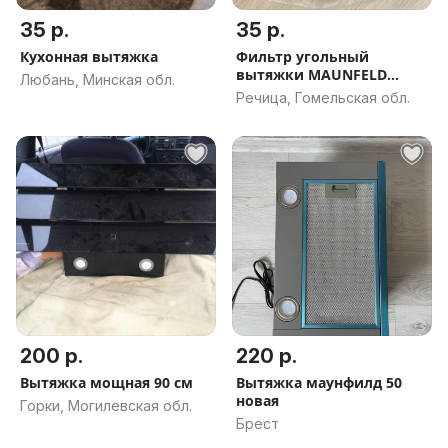
35 р.
35 р.
Кухонная вытяжка
Фильтр угольный
вытяжки MAUNFELD
Любань, Минская обл.
CF110
Речица, Гомельская обл.
200 р.
220 р.
Вытяжка мощная 90 см
Вытяжка маунфилд 50
новая
Горки, Могилевская обл.
Брест