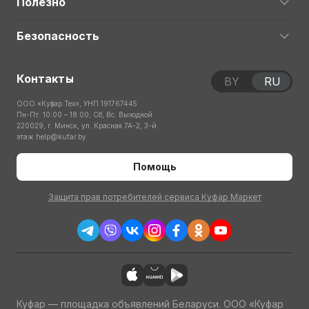
Полезно
Безопасность
Контакты
BY
RU
ООО «Куфар Тех», УНП 191767445
Пн-Пт: 10:00 – 18:00; Сб, Вс: Выходной
220029, г. Минск, ул. Красная 7А-2, 3-й
этаж
help@kufar.by
Помощь
Защита прав потребителей сервиса Куфар Маркет
Куфар — площадка объявлений Беларуси. ООО «Куфар