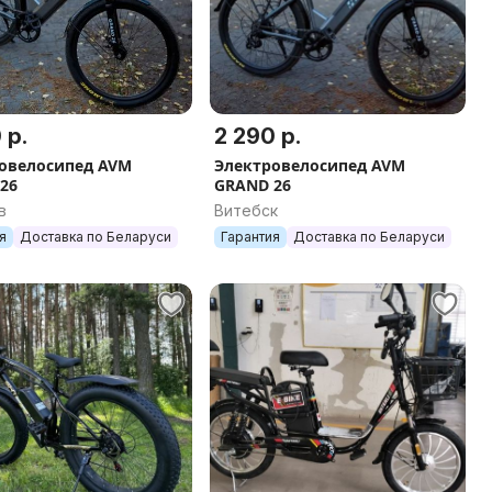
 р.
2 290 р.
овелосипед AVM
Электровелосипед AVM
26
GRAND 26
в
Витебск
я
Доставка по Беларуси
Гарантия
Доставка по Беларуси