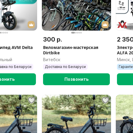
300 р.
2 350
ипед AVM Delta
Веломагазин-мастерская
Электр
Dirtbike
ALFA 2
альный
Витебск
Минск,
авка по Беларуси
Доставка по Беларуси
Гаранти
вонить
Позвонить