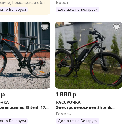
d 2 Disc рама M/L 53
вичи, Гомельская обл.
Брест
ка по Беларуси
Доставка по Беларуси
 р.
1 880 р.
ОЧКА
РАССРОЧКА
овелосипед Shtenli 17
Электровелосипед Shtenli
з прав
GT17 36V 13Ah
Гомель
ка по Беларуси
Доставка по Беларуси