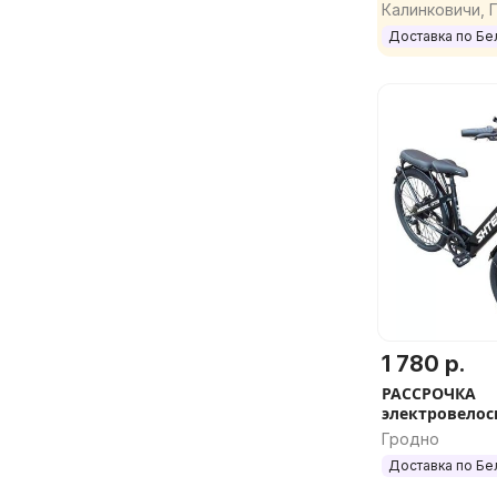
велосипед Kog
Калинковичи, 
Доставка по Бе
1 780 р.
РАССРОЧКА
электровелоси
Model GT9 7.8
Гродно
Доставка по Бе