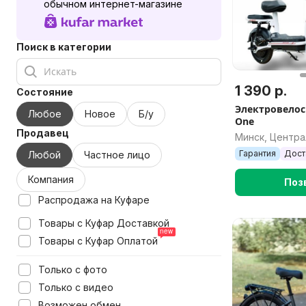
обычном интернет-магазине
Поиск в категории
1 390 р.
Состояние
Электровелос
Любое
Новое
Б/у
One
Продавец
Минск, Центр
Гарантия
Дост
Любой
Частное лицо
Компания
Поз
Распродажа на Куфаре
Товары с Куфар Доставкой
Товары с Куфар Оплатой
Только с фото
Только с видео
Возможен обмен