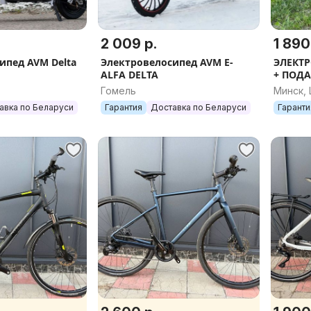
2 009 р.
1 890
ипед AVM Delta
Электровелосипед AVM E-
ЭЛЕКТР
ALFA DELTA
+ ПОДА
ALLROA
Гомель
Минск,
КРЕДИ
авка по Беларуси
Гарантия
Доставка по Беларуси
Гаранти