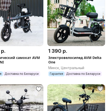
 р.
1 390 р.
ический самокат AVM
Электровелосипед AVM Delta
NI
One
Минск, Центральный
я
Доставка по Беларуси
Гарантия
Доставка по Беларуси