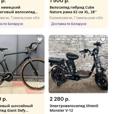
 р.
1 500 р.
 немецкий
Велосипед гибрид Cube
нговый велосипед
Nature рама 62 см XL, 28''
f Endeavour Lite XT
вичи, Гомельская обл.
Калинковичи, Гомельская обл.
ка по Беларуси
Доставка по Беларуси
 р.
2 280 р.
новый шоссейный
Электровелосипед Shtenli
ед Giant Defy
Monster V-12