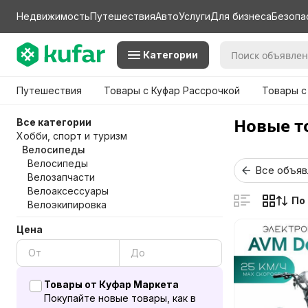
Недвижимость
Путешествия
Авто
Услуги
Для бизнеса
Безопа
Категории
Путешествия
Товары с Куфар Рассрочкой
Товары с
Новые т
Все категории
Хобби, спорт и туризм
Велосипеды
Велосипеды
Все объяв
Велозапчасти
Велоаксессуары
По
Велоэкипировка
Цена
Товары от Куфар Маркета
Покупайте новые товары, как в