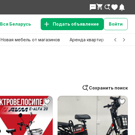
Вся Беларусь
Подать объявление
Войти
Новая мебель от магазинов
Аренда квартир
Детские 
Сохранить поиск