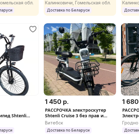
a SuperMetro,
9 нового поколения рама 46
Advance
Гомельская обл.
Калинковичи, Гомельская обл.
Калинко
рама 60 см XL, 28''
см 28''
см 28''
ларуси
Доставка по Беларуси
Достав
1 450 р.
1 680
РАССРОЧКА электроскутер
РАССР
пед Shtenli
Shtenli Cruise 3 без прав и
Электр
 Ah
регистрации
7,8A бе
Витебск
Гродно
ларуси
Доставка по Беларуси
Достав