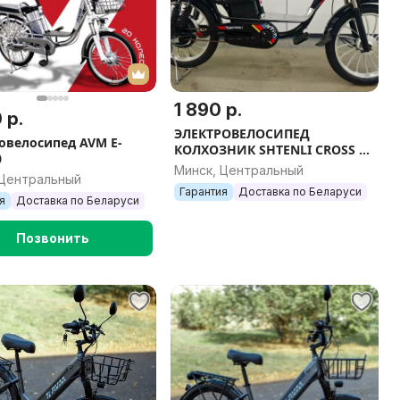
1 890 р.
 р.
ЭЛЕКТРОВЕЛОСИПЕД
овелосипед AVM E-
КОЛХОЗНИК SHTENLI CROSS V-
0
8L +ПОДАРКИ ВНУТРИ
Минск, Центральный
 Центральный
+РАССРОЧКА ДОСТАВКА
Гарантия
Доставка по Беларуси
БЕСПЛАТНО
я
Доставка по Беларуси
Позвонить