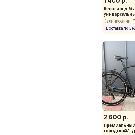
1 400 р.
Велосипед Riv
универсальны
треккинговы
Калинковичи, 
рама XL 56 cm 
Доставка по Бе
2 600 р.
Премиальный
городской/т