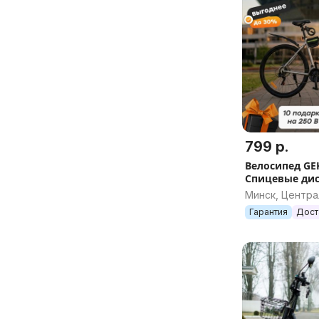
799 р.
Велосипед GE
Спицевые диск
165-210 см. До
Минск, Центр
Подарков
Гарантия
Дост