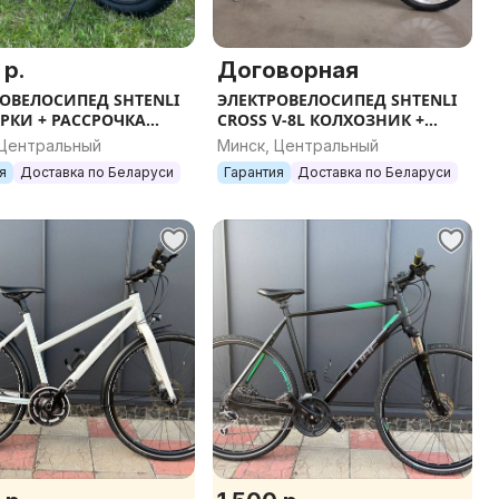
 р.
Договорная
ОВЕЛОСИПЕД SHTENLI
ЭЛЕКТРОВЕЛОСИПЕД SHTENLI
РКИ + РАССРОЧКА
CROSS V-8L КОЛХОЗНИК +
D PCX10 LI-ON 36/10.4
ПОДАРКИ 48V12A РАССРОЧКА
 Центральный
Минск, Центральный
Т ЛИЗИНГ ДОСТАВКА
КРЕДИТ ЛИЗИНГ ДОСТАВКА
я
Доставка по Беларуси
Гарантия
Доставка по Беларуси