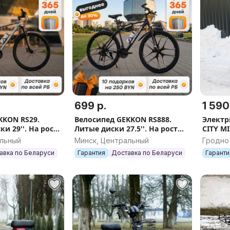
699 р.
1 590
KKON RS29.
Велосипед GEKKON RS888.
Электр
и 29''. На рост
Литые диски 27.5''. На рост
CITY MI
 125 кг. +10
150-190 см. До 125 кг. +10
альный
Минск, Центральный
Гродно
Подарков
авка по Беларуси
Гарантия
Доставка по Беларуси
Гаранти