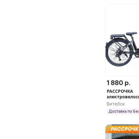
1 880 р.
РАССРОЧКА
электровелоси
10.4Ah
Витебск
Доставка по Бе