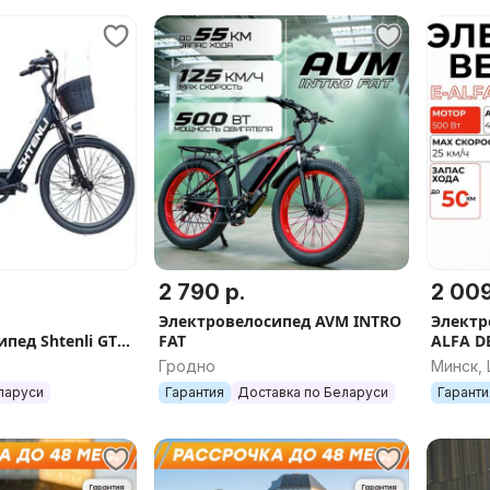
2 790 р.
2 009
Электровелосипед AVM INTRO
Электр
пед Shtenli GT9
FAT
ALFA D
Гродно
Минск,
ларуси
Гарантия
Доставка по Беларуси
Гаранти