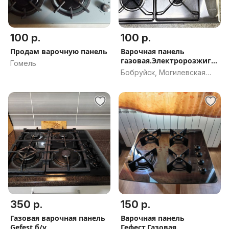
100 р.
100 р.
Продам варочную панель
Варочная панель
газовая.Электророзжиг
Гомель
газ контроль
Бобруйск, Могилевская
обл.
350 р.
150 р.
Газовая варочная панель
Варочная панель
Gefest б/у
Гефест.Газовая.