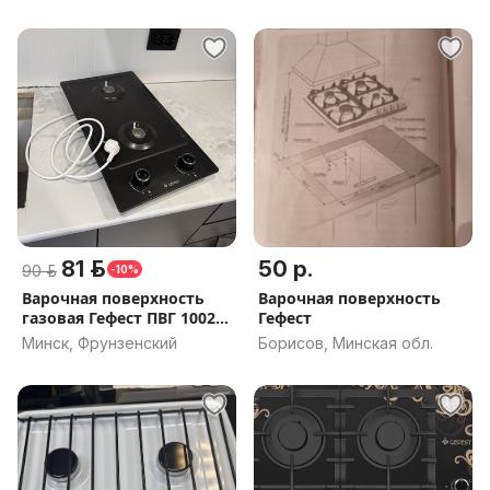
81 р.
50 р.
90 р.
-10%
Варочная поверхность
Варочная поверхность
газовая Гефест ПВГ 1002
Гефест
К2
Минск, Фрунзенский
Борисов, Минская обл.