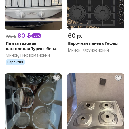
80 р.
60 р.
100 р.
-20%
Плита газовая
Варочная панель Гефест
настольная Турист белая
Минск, Фрунзенский
ПГ 700-03
Минск, Первомайский
Гарантия