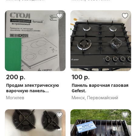
200 р.
100 р.
Продам электрическую
Панель варочная газовая
варочную панель
Gefest.
''Гефест''.
Могилев
Минск, Первомайский