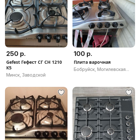
250 р.
100 р.
Gefest Гефест СГ СН 1210
Плита варочная
К5
Бобруйск, Могилевская
Минск, Заводской
обл.