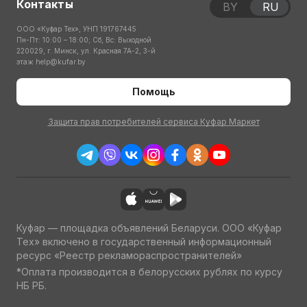
Контакты
BY
RU
ООО «Куфар Тех», УНП 191767445
Пн-Пт: 10:00 – 18:00; Сб, Вс: Выходной
220029, г. Минск, ул. Красная 7А-2, 3-й
этаж
help@kufar.by
Помощь
Защита прав потребителей сервиса Куфар Маркет
Куфар — площадка объявлений Беларуси. ООО «Куфар
Тех» включено в государственный информационный
ресурс «Реестр рекламораспространителей»
*Оплата производится в белорусских рублях по курсу
НБ РБ.