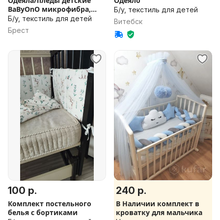
Одеяла/пледы детские
Одеяло
BaByOnO микрофибра,
Б/у, текстиль для детей
шерстяные
Б/у, текстиль для детей
Витебск
Брест
100 р.
240 р.
Комплект постельного
В Наличии комплект в
белья с бортиками
кроватку для мальчика