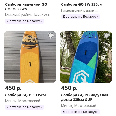
Сапборд надувной GQ
Сапборд GQ SW 335см
COCO 335см
Гомельский район,
Минский район, Минская
Гомельская обл.
Доставка по Беларуси
обл.
Доставка по Беларуси
450 р.
450 р.
Сапборд GQ DP 335см
Сапборд GQ RD надувная
доска 335см SUP
Минск, Московский
Минск, Московский
Доставка по Беларуси
Доставка по Беларуси