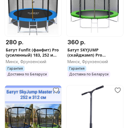
280 р.
360 р.
Батут Funfit (фанфит) Pro
Батут SKYJUMP
(усиленный) 183, 252 и
(скайджамп) Pro
312 см от первого
(усиленный) 252 и 312 см
Минск, Фрунзенский
Минск, Фрунзенский
поставщика
от первого поставщика
Гарантия
Гарантия
Доставка по Беларуси
Доставка по Беларуси