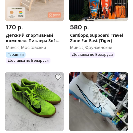
170 р.
580 р.
Детский спортивный
Сапборд Supboard Travel
комплекс Пиклера 3в1:
Zone Far East (Tiger)
арка, треугольник и
Минск, Московский
Минск, Фрунзенский
горка
Гарантия
Доставка по Беларуси
Доставка по Беларуси