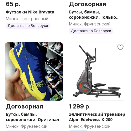
65 р.
Договорная
Футзалки Nike Bravata
Бутсы, бампы,
сороконожки. Только
Минск, Центральный
Оригинал
Минск, Фрунзенский
Доставка по Беларуси
Доставка по Беларуси
Договорная
1 299 р.
Бутсы, бампы,
Эллиптический тренажер
сороконожки. Оригинал
Alpin Edelweiss X-200
Минск, Фрунзенский
Минск, Фрунзенский