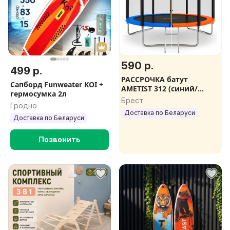
590 р.
499 р.
РАССРОЧКА батут
Сапборд Funweater KOI +
AMETIST 312 (синий/
гермосумка 2л
оранжевый)
Брест
Гродно
Доставка по Беларуси
Доставка по Беларуси
Позвонить