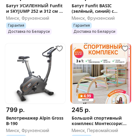
Батут УСИЛЕННЫЙ Funfit
Батут Funfit BASIC
и SKYJUMP 252 и 312 см от
(зелёный, синий) с
первого поставщика
защитной сеткой, без
Минск, Фрунзенский
Минск, Фрунзенский
лестницы 183, 252 и
Гарантия
Гарантия
312см
Доставка по Беларуси
Доставка по Беларуси
799 р.
245 р.
Велотренажер Alpin Gross
Большой спортивный
B-190
комплекс Монтессори:
треугольник Пиклера +
Минск, Фрунзенский
Минск, Первомайский
арка +1 горка на выбор