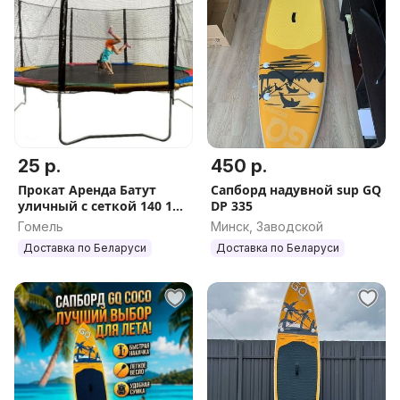
25 р.
450 р.
Прокат Аренда Батут
Сапборд надувной sup GQ
уличный с сеткой 140 180
DP 335
240 310 425 см.
Гомель
Минск, Заводской
Доставка по Беларуси
Доставка по Беларуси