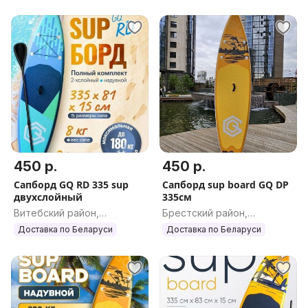
450 р.
450 р.
Сапборд GQ RD 335 sup
Сапборд sup board GQ DP
двухслойный
335см
Витебский район,
Брестский район,
Витебская обл.
Брестская обл.
Доставка по Беларуси
Доставка по Беларуси