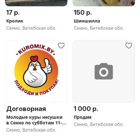
17 р.
150 р.
Кролик
Шиншилла
Сенно, Витебская обл.
Сенно, Витебская обл.
Договорная
1 000 р.
Молодые куры несушки
Продам
в Сенно по субботам 11-
Сенно, Витебская обл.
30
Сенно, Витебская обл.