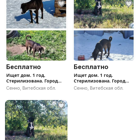
Бесплатно
Бесплатно
Ищет дом. 1 год.
Ищет дом. 1 год.
Стерилизована. Город
Стерилизована. Город
Толочин
Толочин
Сенно, Витебская обл.
Сенно, Витебская обл.