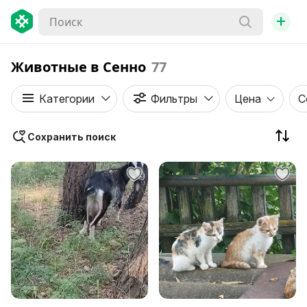
+
Животные в Сенно
77
Категории
Фильтры
Цена
С
Сохранить поиск