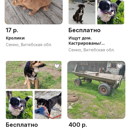
17 р.
Бесплатно
Кролики
Ищут дом.
Кастрированы/
Сенно, Витебская обл.
стерилизована. г.
Сенно, Витебская обл.
Толочин.
Бесплатно
400 р.