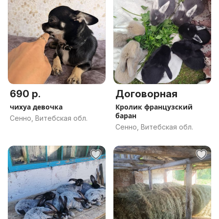
690 р.
Договорная
чихуа девочка
Кролик французский
баран
Сенно, Витебская обл.
Сенно, Витебская обл.