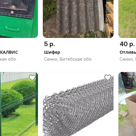
5 р.
40 р.
а КАЛВИС
Шифер
Отливы
кая обл.
Сенно, Витебская обл.
Сенно, 