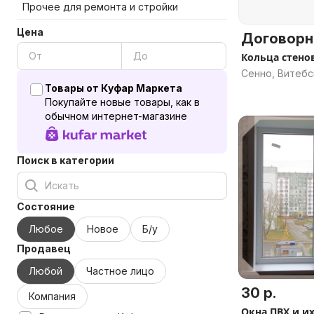
Прочее для ремонта и стройки
Цена
Договорн
Кольца стено
Сенно, Витебс
Товары от Куфар Маркета
Покупайте новые товары, как в
обычном интернет-магазине
Поиск в категории
Состояние
Любое
Новое
Б/у
Продавец
Любой
Частное лицо
30 р.
Компания
Окна ПВХ и и