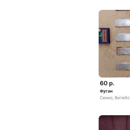
60 р.
Фуган
Сенно, Витебс