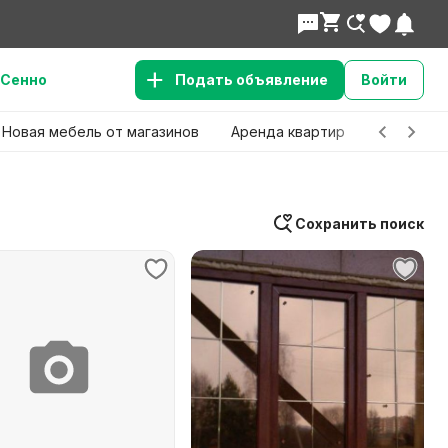
Сенно
Подать объявление
Войти
Новая мебель от магазинов
Аренда квартир
Детские 
Сохранить поиск