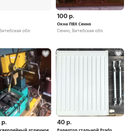
100 р.
Окна ПВХ Сенно
Витебская обл.
Сенно, Витебская обл.
 р.
40 р.
.сверлийный.атличное.
Радиатор стальной Prado