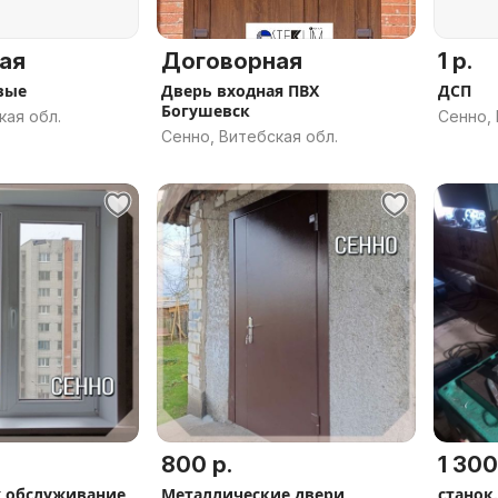
ая
Договорная
1 р.
вые
Дверь входная ПВХ
ДСП
Богушевск
кая обл.
Сенно, 
Сенно, Витебская обл.
800 р.
1 300
х обслуживание
Металлические двери
станок