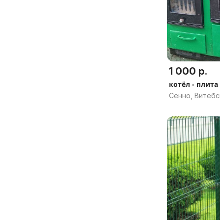
1 000 р.
котёл - плит
Сенно, Витебс