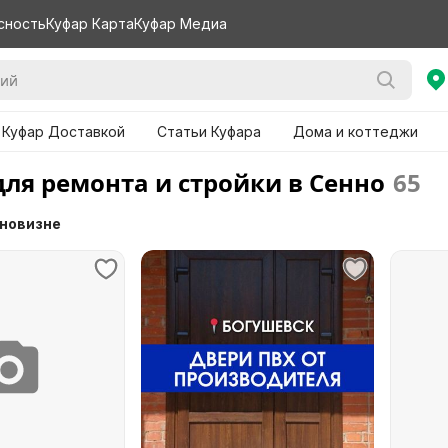
сность
Куфар Карта
Куфар Медиа
 Куфар Доставкой
Статьи Куфара
Дома и коттеджи
для ремонта и стройки в Сенно
65
 новизне