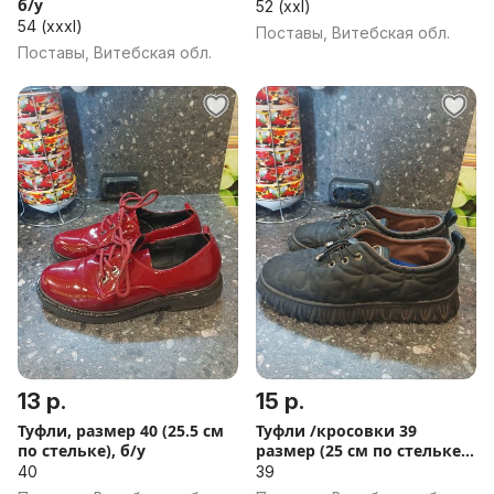
б/у
52 (xxl)
54 (xxxl)
Поставы, Витебская обл.
Поставы, Витебская обл.
13 р.
15 р.
Туфли, размер 40 (25.5 см
Туфли /кросовки 39
по стельке), б/у
размер (25 см по стельке),
б/у
40
39