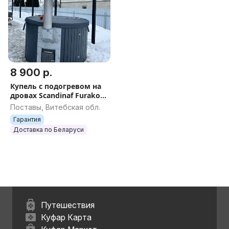
8 900 р.
Купель с подогревом на
дровах Scandinaf Furako
200G, 4-6 чел.,
Поставы, Витебская обл.
Гарантия
Доставка по Беларуси
Путешествия
Куфар Карта